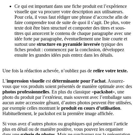
Ce qui est important dans une fiche produit est l’expérience
visuelle que va procurer votre description aux utilisateurs.
Pour cela, il vous faut rédiger une phrase d’accroche afin de
faire comprendre tout de suite de quoi il s’agit. De plus, votre
texte doit être bien structuré et comporter des titres et sous-
titres qui amorcent le contenu de chaque paragraphe avec une
idée forte par paragraphe, éventuellement une liste courte et
surtout une
structure en pyramide inversée
typique des
fiches produit : commencez par la conclusion, développez
ensuite les grandes idées puis entrez dans les détails.
Une fois la rédaction achevée, n’oubliez pas de
relire votre texte.
L’
impression visuelle
est
déterminante pour l’achat
. Assurez-
vous que vos produits soient présentés de manière optimale avec des
photos professionnelles
. En plus du classique «
packshot
», une
photo du produit par l’extérieur, mais souvent avec l’emballage sans
aucun autre accessoire gênant, d’autres photos peuvent être utilisées,
par exemple celles montrant le
produit en cours d’utilisation
.
Habituellement, le packshot est la première image affichée.
Si vous avez d’autres photos ou graphiques qui présentent l’article
plus en détail ou de manière positive, vous pouvez les organiser
dans une
galerie de photos
. Mais ne surchargez pas la présentation