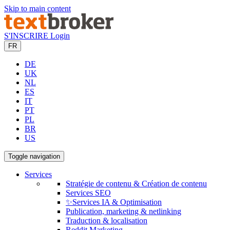
Skip to main content
S'INSCRIRE
Login
FR
DE
UK
NL
ES
IT
PT
PL
BR
US
Toggle navigation
Services
Stratégie de contenu & Création de contenu
Services SEO
✨Services IA & Optimisation
Publication, marketing & netlinking
Traduction & localisation
Reddit Marketing