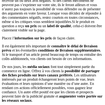
recevoir un ou deux avis négatifs. Si des clients mécontents ne
peuvent pas s’exprimer sur votre site, ils le feront ailleurs et vous
n’aurez pas toujours la possibilité de vous défendre ou de présenter
des arguments en votre faveur. Lorsque vous décidez de répondre à
des commentaires négatifs, restez courtois en toutes circonstances,
même si les critiques vous semblent injustifiées.Si le produit en
question a reçu
un prix
ou un
label de qualité
, celui-ci doivent être
clairement visible sur la page.
Placez l’
information sur les prix
de façon claire.
Il est également très important de
connaître le délai de livraison
prévu
et les éventuelles
conditions de livraison supplémentaires
.
Si le transport d’un article prend beaucoup de temps ou entraîne des
coûts additionnels, vos clients ont besoin de ces informations.
De nos jours, les
média sociaux
font tout simplement partie du
commerce en ligne. Offrez à vos clients la
possibilité de partager
des fiches produits sur leurs canaux préférés
. Les utilisateurs
intéressés par un produit échangeront leurs points de vue, leurs
évaluations et leurs opinions d’une manière ou d’une autre. En
rendant ces actions officiellement possibles, vous gagnez leur
confiance. Un autre effet positif est que les clients et prospects
peuvent faire de la publicité gratuite et
augmenter votre portée sur
les réseaux sociaux
.