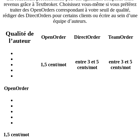
revenus grâce à Textbroker. Choisissez vous-même si vous préférez
traiter des OpenOrders correspondant à votre seuil de qualité,
rédiger des DirectOrders pour certains clients ou écrire au sein d’une
équipe d’auteurs.
Qualité de
OpenOrder
DirectOrder
TeamOrder
l’auteur
entre 3 et 5
entre 3 et 5
1,5 cent/mot
cents/mot
cents/mot
OpenOrder
1,5 cent/mot