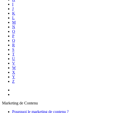
I
J
K
L
M
N
O
P
Q
R
S
T
U
V
W
X
Y
Z
Marketing de Contenu
Pourquoi le marketing de contenu ?