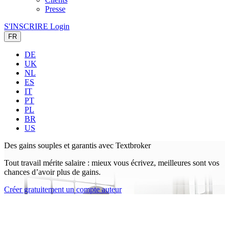
Presse
S'INSCRIRE
Login
FR
DE
UK
NL
ES
IT
PT
PL
BR
US
Des gains souples et garantis
avec Textbroker
Tout travail mérite salaire : mieux vous écrivez, meilleures sont vos
chances d’avoir plus de gains.
Créer gratuitement un compte auteur