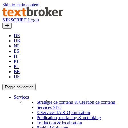
Skip to main content
S'INSCRIRE
Login
FR
DE
UK
NL
ES
IT
PT
PL
BR
US
Toggle navigation
Services
Stratégie de contenu & Création de contenu
Services SEO
✨Services IA & Optimisation
Publication, marketing & netlinking
Traduction & localisation
Reddit Marketing