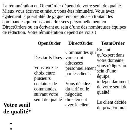
La rémunération en OpenOrder dépend de votre seuil de qualité.
Mieux vous écrivez et mieux vous êtes rémunéré. Vous avez
également la possibilité de gagner encore plus en traitant les
commandes qui vous sont adressées personnellement en
DirectOrders ou en écrivant au sein d’une des nombreuses équipes
de rédaction. Votre rémunération dépend de vous !
OpenOrder
DirectOrder
TeamOrder
En tant
Commandes qui
qu’expert dans
Des tarifs fixes
vous sont
votre domaine,
adressées
vous rédigez au
Vous avez le
personnellement
sein d’une
choix entre
par les clients
équipe,
plusieurs
indépendamment
centaines de
Vous décidez
de votre seuil de
commandes,
du tarif ou le
qualité
suivant votre
négociez
seuil de qualité
directement
Le client décide
Votre seuil
avec le client
du prix par mot
de qualité*