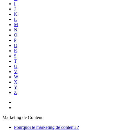
I
J
K
L
M
N
O
P
Q
R
S
T
U
V
W
X
Y
Z
Marketing de Contenu
Pourquoi le marketing de contenu ?