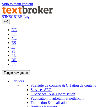
Skip to main content
S'INSCRIRE
Login
FR
DE
UK
NL
ES
IT
PT
PL
BR
US
Toggle navigation
Services
Stratégie de contenu & Création de contenu
Services SEO
✨Services IA & Optimisation
Publication, marketing & netlinking
Traduction & localisation
Reddit Marketing