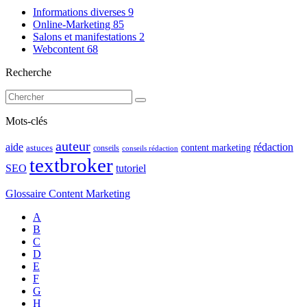
Informations diverses
9
Online-Marketing
85
Salons et manifestations
2
Webcontent
68
Recherche
Mots-clés
auteur
rédaction
aide
content marketing
astuces
conseils
conseils rédaction
textbroker
SEO
tutoriel
Glossaire Content Marketing
A
B
C
D
E
F
G
H