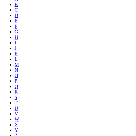
B
C
D
E
F
G
H
I
J
K
L
M
N
O
P
Q
R
S
T
U
V
W
X
Y
Z