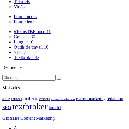
Tutoriels
Vidéos
Pour auteurs
Pour clients
#10ansTBFrance
11
Conseils
30
Langue
10
Outils de travail
10
SEO
7
Textbroker
33
Recherche
Mots-clés
auteur
rédaction
aide
content marketing
astuces
conseils
conseils rédaction
textbroker
SEO
tutoriel
Glossaire Content Marketing
A