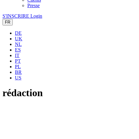
Presse
S'INSCRIRE
Login
FR
DE
UK
NL
ES
IT
PT
PL
BR
US
rédaction