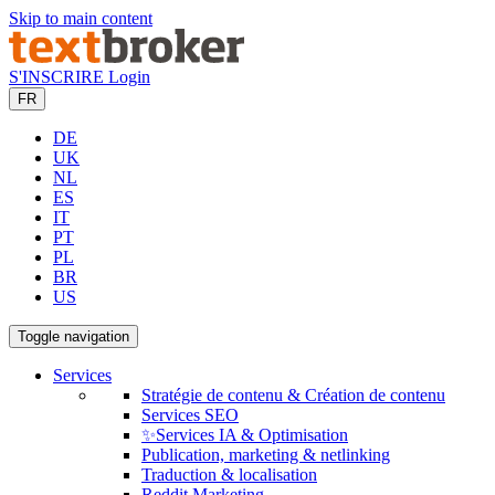
Skip to main content
S'INSCRIRE
Login
FR
DE
UK
NL
ES
IT
PT
PL
BR
US
Toggle navigation
Services
Stratégie de contenu & Création de contenu
Services SEO
✨Services IA & Optimisation
Publication, marketing & netlinking
Traduction & localisation
Reddit Marketing