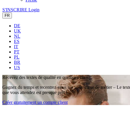
S'INSCRIRE
Login
FR
DE
UK
NL
ES
IT
PT
PL
BR
US
Recevez des textes
de qualité en quelques clics
Gagnez du temps et recentrez-vous sur votre cœur de métier – Le text
que vous attendez est presque prêt !
Créer gratuitement un compte client