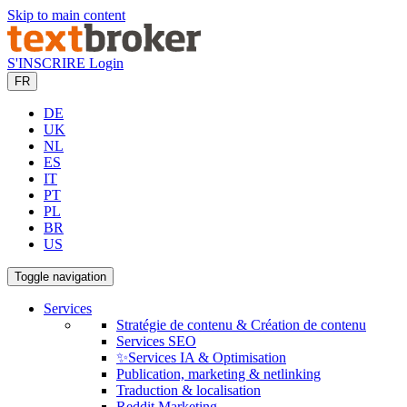
Skip to main content
S'INSCRIRE
Login
FR
DE
UK
NL
ES
IT
PT
PL
BR
US
Toggle navigation
Services
Stratégie de contenu & Création de contenu
Services SEO
✨Services IA & Optimisation
Publication, marketing & netlinking
Traduction & localisation
Reddit Marketing