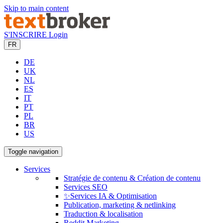
Skip to main content
S'INSCRIRE
Login
FR
DE
UK
NL
ES
IT
PT
PL
BR
US
Toggle navigation
Services
Stratégie de contenu & Création de contenu
Services SEO
✨Services IA & Optimisation
Publication, marketing & netlinking
Traduction & localisation
Reddit Marketing