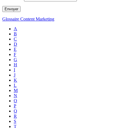
Glossaire Content Marketing
A
B
C
D
E
F
G
H
I
J
K
L
M
N
O
P
Q
R
S
T