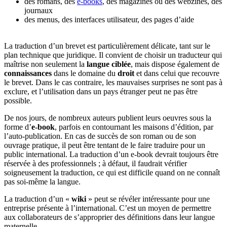
des romans, des
e-books
, des magazines ou des webzines, des
journaux
des menus, des interfaces utilisateur, des pages d’aide
La traduction d’un brevet est particulièrement délicate, tant sur le
plan technique que juridique. Il convient de choisir un traducteur qui
maîtrise non seulement la
langue ciblée
, mais dispose également de
connaissances
dans le domaine du
droit
et dans celui que recouvre
le brevet. Dans le cas contraire, les mauvaises surprises ne sont pas à
exclure, et l’utilisation dans un pays étranger peut ne pas être
possible.
De nos jours, de nombreux auteurs publient leurs oeuvres sous la
forme d’
e-book
, parfois en contournant les maisons d’édition, par
l’auto-publication. En cas de succès de son roman ou de son
ouvrage pratique, il peut être tentant de le faire traduire pour un
public international. La traduction d’un e-book devrait toujours être
réservée à des professionnels ; à défaut, il faudrait vérifier
soigneusement la traduction, ce qui est difficile quand on ne connaît
pas soi-même la langue.
La traduction d’un «
wiki
» peut se révéler intéressante pour une
entreprise présente à l’international. C’est un moyen de permettre
aux collaborateurs de s’approprier des définitions dans leur langue
maternelle.