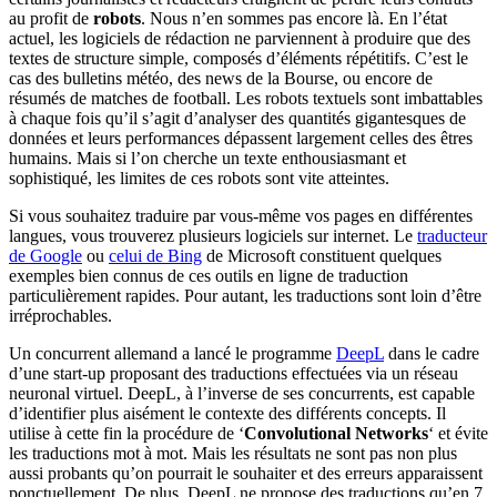
au profit de
robots
. Nous n’en sommes pas encore là. En l’état
actuel, les logiciels de rédaction ne parviennent à produire que des
textes de structure simple, composés d’éléments répétitifs. C’est le
cas des bulletins météo, des news de la Bourse, ou encore de
résumés de matches de football. Les robots textuels sont imbattables
à chaque fois qu’il s’agit d’analyser des quantités gigantesques de
données et leurs performances dépassent largement celles des êtres
humains. Mais si l’on cherche un texte enthousiasmant et
sophistiqué, les limites de ces robots sont vite atteintes.
Si vous souhaitez traduire par vous-même vos pages en différentes
langues, vous trouverez plusieurs logiciels sur internet. Le
traducteur
de Google
ou
celui de Bing
de Microsoft constituent quelques
exemples bien connus de ces outils en ligne de traduction
particulièrement rapides. Pour autant, les traductions sont loin d’être
irréprochables.
Un concurrent allemand a lancé le programme
DeepL
dans le cadre
d’une start-up proposant des traductions effectuées via un réseau
neuronal virtuel. DeepL, à l’inverse de ses concurrents, est capable
d’identifier plus aisément le contexte des différents concepts. Il
utilise à cette fin la procédure de ‘
Convolutional Networks
‘ et évite
les traductions mot à mot. Mais les résultats ne sont pas non plus
aussi probants qu’on pourrait le souhaiter et des erreurs apparaissent
ponctuellement. De plus, DeepL ne propose des traductions qu’en 7