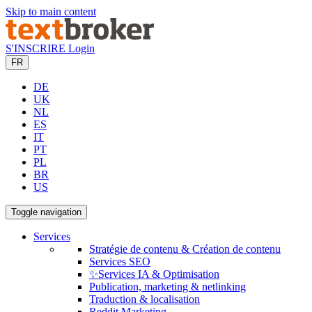
Skip to main content
S'INSCRIRE
Login
FR
DE
UK
NL
ES
IT
PT
PL
BR
US
Toggle navigation
Services
Stratégie de contenu & Création de contenu
Services SEO
✨Services IA & Optimisation
Publication, marketing & netlinking
Traduction & localisation
Reddit Marketing