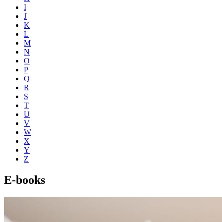
I
J
K
L
M
N
O
P
Q
R
S
T
U
V
W
X
Y
Z
E-books