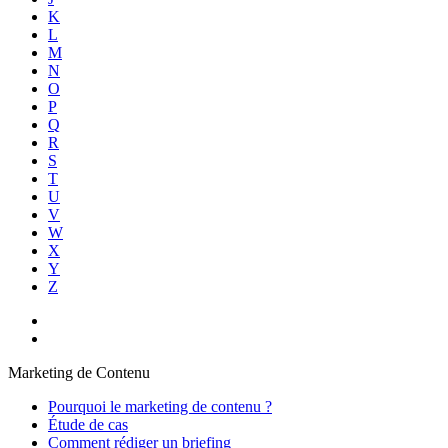
K
L
M
N
O
P
Q
R
S
T
U
V
W
X
Y
Z
Marketing de Contenu
Pourquoi le marketing de contenu ?
Étude de cas
Comment rédiger un briefing