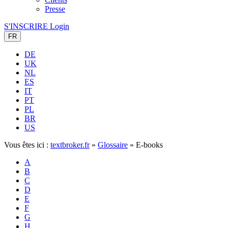
Presse
S'INSCRIRE
Login
FR
DE
UK
NL
ES
IT
PT
PL
BR
US
Vous êtes ici :
textbroker.fr
»
Glossaire
»
E-books
A
B
C
D
E
F
G
H