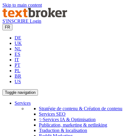
Skip to main content
S'INSCRIRE
Login
FR
DE
UK
NL
ES
IT
PT
PL
BR
US
Toggle navigation
Services
Stratégie de contenu & Création de contenu
Services SEO
✨Services IA & Optimisation
Publication, marketing & netlinking
Traduction & localisation
Reddit Marketing