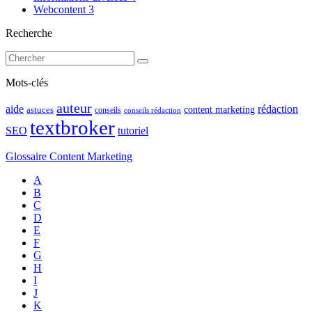
Webcontent
3
Recherche
Mots-clés
auteur
rédaction
aide
content marketing
astuces
conseils
conseils rédaction
textbroker
SEO
tutoriel
Glossaire Content Marketing
A
B
C
D
E
F
G
H
I
J
K