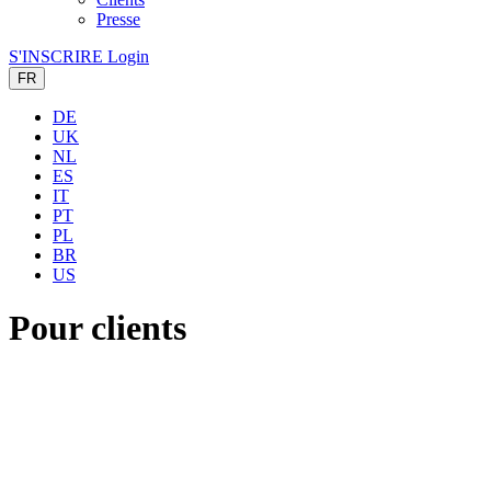
Presse
S'INSCRIRE
Login
FR
DE
UK
NL
ES
IT
PT
PL
BR
US
Pour clients