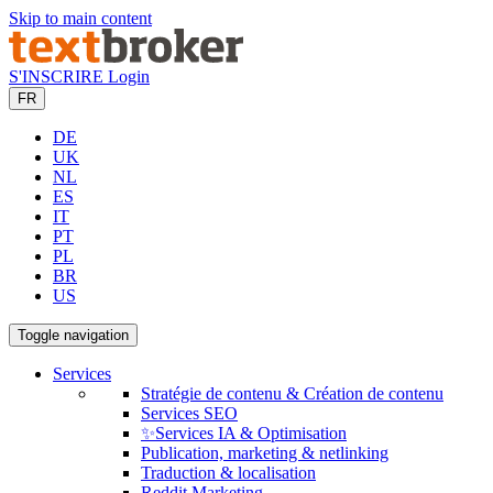
Skip to main content
S'INSCRIRE
Login
FR
DE
UK
NL
ES
IT
PT
PL
BR
US
Toggle navigation
Services
Stratégie de contenu & Création de contenu
Services SEO
✨Services IA & Optimisation
Publication, marketing & netlinking
Traduction & localisation
Reddit Marketing