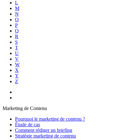
L
M
N
O
P
Q
R
S
T
U
V
W
X
Y
Z
Marketing de Contenu
Pourquoi le marketing de contenu ?
Étude de cas
Comment rédiger un briefing
Stratégie marketing de contenu