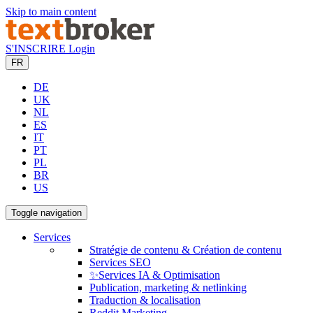
Skip to main content
S'INSCRIRE
Login
FR
DE
UK
NL
ES
IT
PT
PL
BR
US
Toggle navigation
Services
Stratégie de contenu & Création de contenu
Services SEO
✨Services IA & Optimisation
Publication, marketing & netlinking
Traduction & localisation
Reddit Marketing