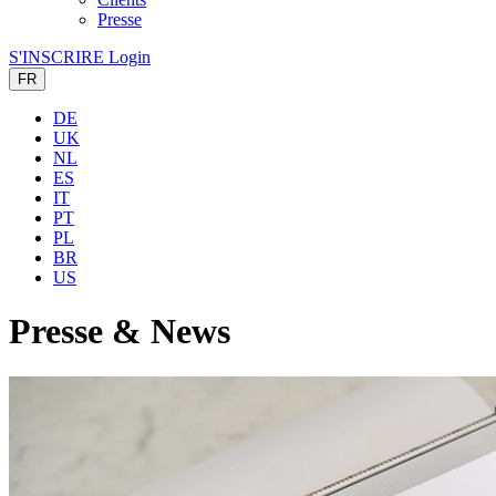
Presse
S'INSCRIRE
Login
FR
DE
UK
NL
ES
IT
PT
PL
BR
US
Presse & News