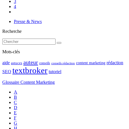
3
4
Presse & News
Recherche
Mots-clés
auteur
rédaction
aide
content marketing
astuces
conseils
conseils rédaction
textbroker
SEO
tutoriel
Glossaire Content Marketing
A
B
C
D
E
F
G
H