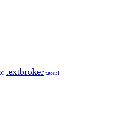
textbroker
EO
tutoriel