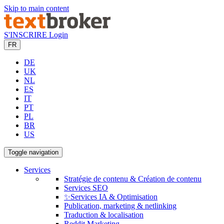
Skip to main content
S'INSCRIRE
Login
FR
DE
UK
NL
ES
IT
PT
PL
BR
US
Toggle navigation
Services
Stratégie de contenu & Création de contenu
Services SEO
✨Services IA & Optimisation
Publication, marketing & netlinking
Traduction & localisation
Reddit Marketing