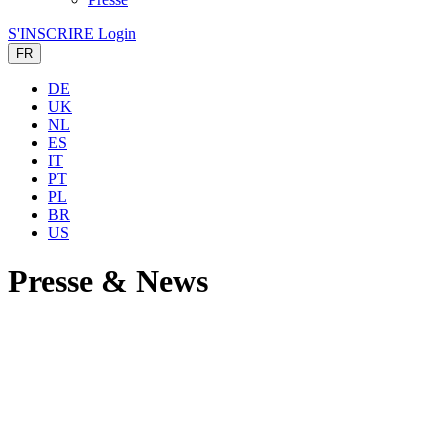
S'INSCRIRE
Login
FR
DE
UK
NL
ES
IT
PT
PL
BR
US
Presse & News