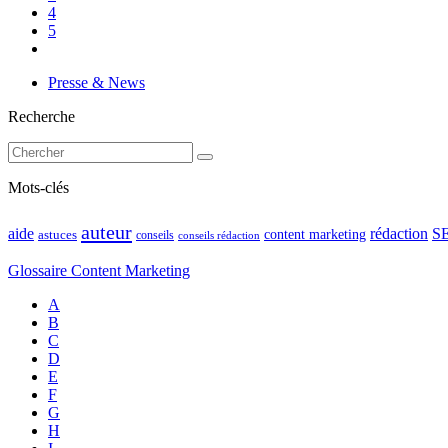
4
5
Presse & News
Recherche
Mots-clés
auteur
rédaction
S
aide
content marketing
astuces
conseils
conseils rédaction
Glossaire Content Marketing
A
B
C
D
E
F
G
H