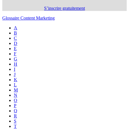
S’inscrire gratuitement
Glossaire Content Marketing
A
B
C
D
E
F
G
H
I
J
K
L
M
N
O
P
Q
R
S
T