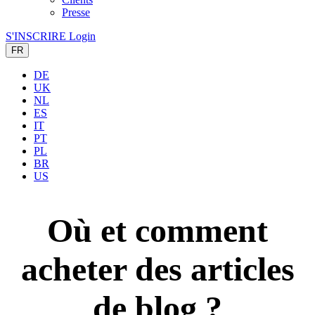
Presse
S'INSCRIRE
Login
FR
DE
UK
NL
ES
IT
PT
PL
BR
US
Où et comment
acheter des articles
de blog ?