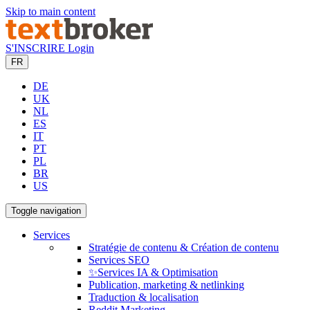
Skip to main content
S'INSCRIRE
Login
FR
DE
UK
NL
ES
IT
PT
PL
BR
US
Toggle navigation
Services
Stratégie de contenu & Création de contenu
Services SEO
✨Services IA & Optimisation
Publication, marketing & netlinking
Traduction & localisation
Reddit Marketing