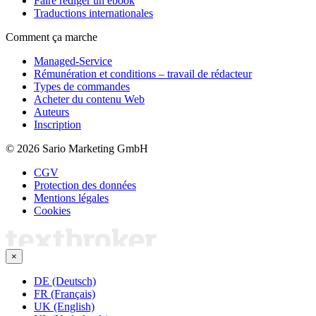
Faire rédiger un ebook
Traductions internationales
Comment ça marche
Managed-Service
Rémunération et conditions – travail de rédacteur
Types de commandes
Acheter du contenu Web
Auteurs
Inscription
© 2026 Sario Marketing GmbH
CGV
Protection des données
Mentions légales
Cookies
×
DE (Deutsch)
FR (Français)
UK (English)