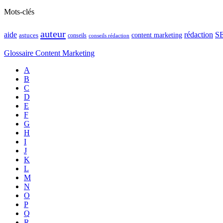
Mots-clés
auteur
rédaction
S
aide
content marketing
astuces
conseils
conseils rédaction
Glossaire Content Marketing
A
B
C
D
E
F
G
H
I
J
K
L
M
N
O
P
Q
R