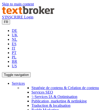
Skip to main content
S'INSCRIRE
Login
FR
DE
UK
NL
ES
IT
PT
PL
BR
US
Toggle navigation
Services
Stratégie de contenu & Création de contenu
Services SEO
✨Services IA & Optimisation
Publication, marketing & netlinking
Traduction & localisation
Reddit Marketing