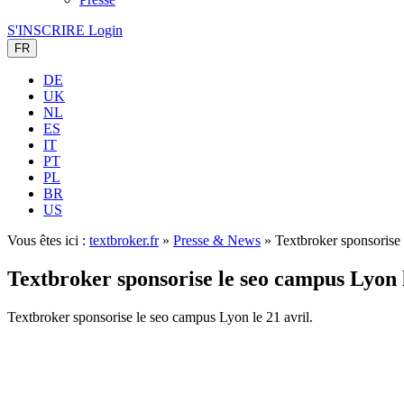
S'INSCRIRE
Login
FR
DE
UK
NL
ES
IT
PT
PL
BR
US
Vous êtes ici :
textbroker.fr
»
Presse & News
»
Textbroker sponsorise 
Textbroker sponsorise le seo campus Lyon l
Textbroker sponsorise le seo campus Lyon le 21 avril.