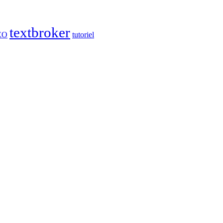
textbroker
EO
tutoriel