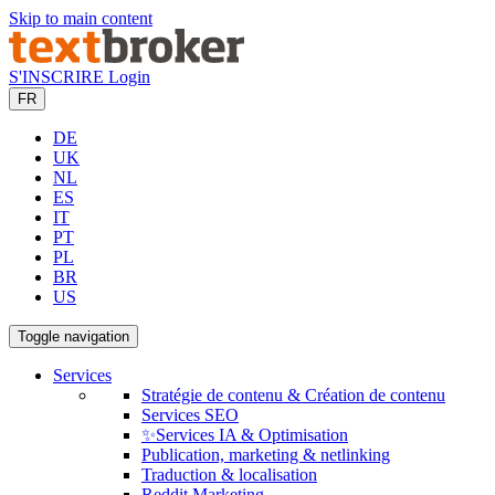
Skip to main content
S'INSCRIRE
Login
FR
DE
UK
NL
ES
IT
PT
PL
BR
US
Toggle navigation
Services
Stratégie de contenu & Création de contenu
Services SEO
✨Services IA & Optimisation
Publication, marketing & netlinking
Traduction & localisation
Reddit Marketing