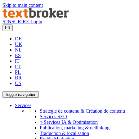
Skip to main content
S'INSCRIRE
Login
FR
DE
UK
NL
ES
IT
PT
PL
BR
US
Toggle navigation
Services
Stratégie de contenu & Création de contenu
Services SEO
✨Services IA & Optimisation
Publication, marketing & netlinking
Traduction & localisation
Reddit Marketing