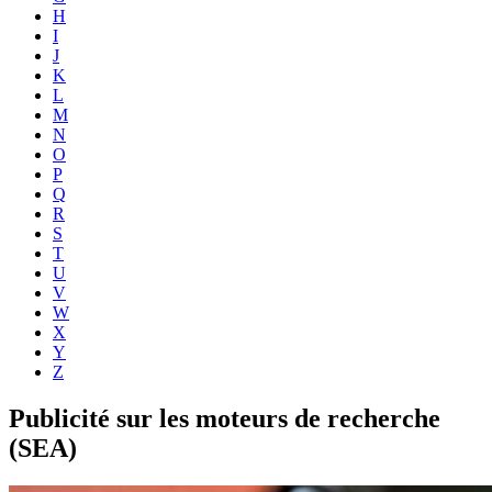
H
I
J
K
L
M
N
O
P
Q
R
S
T
U
V
W
X
Y
Z
Publicité sur les moteurs de recherche
(SEA)