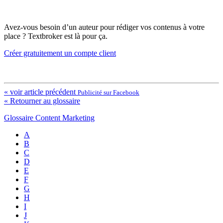
Avez-vous besoin d’un auteur pour rédiger vos contenus à votre
place ? Textbroker est là pour ça.
Créer gratuitement un compte client
« voir article précédent
Publicité sur Facebook
« Retourner au glossaire
Glossaire Content Marketing
A
B
C
D
E
F
G
H
I
J