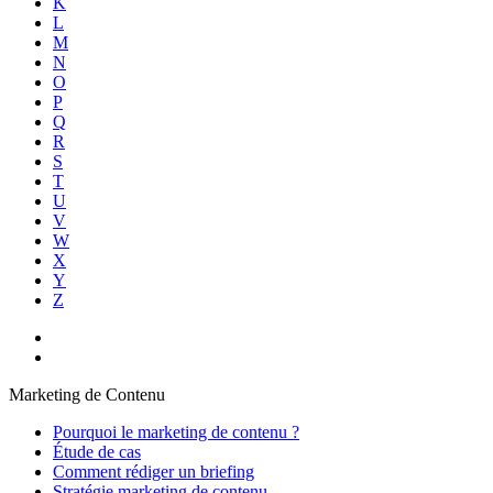
K
L
M
N
O
P
Q
R
S
T
U
V
W
X
Y
Z
Marketing de Contenu
Pourquoi le marketing de contenu ?
Étude de cas
Comment rédiger un briefing
Stratégie marketing de contenu