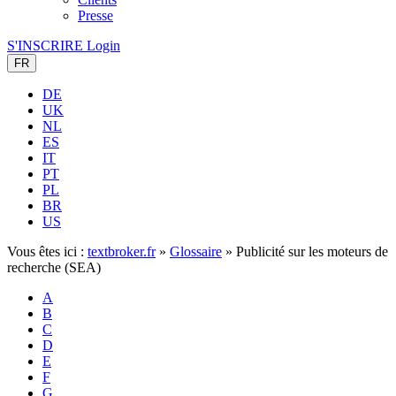
Presse
S'INSCRIRE
Login
FR
DE
UK
NL
ES
IT
PT
PL
BR
US
Vous êtes ici :
textbroker.fr
»
Glossaire
»
Publicité sur les moteurs de
recherche (SEA)
A
B
C
D
E
F
G