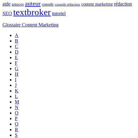
auteur
rédaction
aide
content marketing
astuces
conseils
conseils rédaction
textbroker
SEO
tutoriel
Glossaire Content Marketing
A
B
C
D
E
F
G
H
I
J
K
L
M
N
O
P
Q
R
S