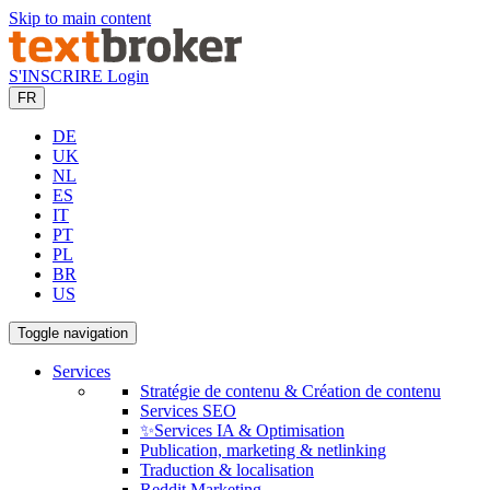
Skip to main content
S'INSCRIRE
Login
FR
DE
UK
NL
ES
IT
PT
PL
BR
US
Toggle navigation
Services
Stratégie de contenu & Création de contenu
Services SEO
✨Services IA & Optimisation
Publication, marketing & netlinking
Traduction & localisation
Reddit Marketing