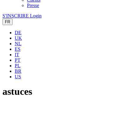
Presse
S'INSCRIRE
Login
FR
DE
UK
NL
ES
IT
PT
PL
BR
US
astuces