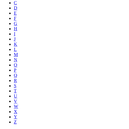
C
D
E
F
G
H
I
J
K
L
M
N
O
P
Q
R
S
T
U
V
W
X
Y
Z