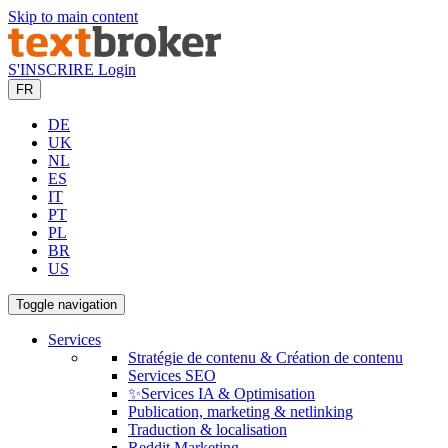
Skip to main content
S'INSCRIRE
Login
FR
DE
UK
NL
ES
IT
PT
PL
BR
US
Toggle navigation
Services
Stratégie de contenu & Création de contenu
Services SEO
✨Services IA & Optimisation
Publication, marketing & netlinking
Traduction & localisation
Reddit Marketing