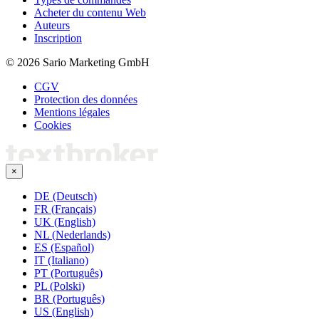
Acheter du contenu Web
Auteurs
Inscription
© 2026 Sario Marketing GmbH
CGV
Protection des données
Mentions légales
Cookies
×
DE (Deutsch)
FR (Français)
UK (English)
NL (Nederlands)
ES (Español)
IT (Italiano)
PT (Português)
PL (Polski)
BR (Português)
US (English)