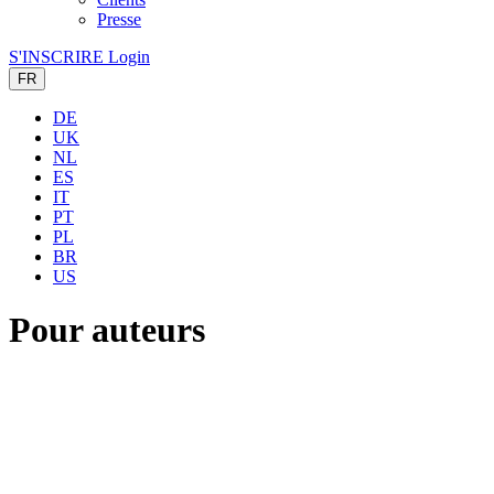
Presse
S'INSCRIRE
Login
FR
DE
UK
NL
ES
IT
PT
PL
BR
US
Pour auteurs