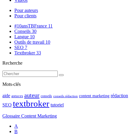
Vidéos
Pour auteurs
Pour clients
#10ansTBFrance
11
Conseils
30
Langue
10
Outils de travail
10
SEO
7
Textbroker
33
Recherche
Mots-clés
auteur
rédaction
aide
content marketing
astuces
conseils
conseils rédaction
textbroker
SEO
tutoriel
Glossaire Content Marketing
A
B