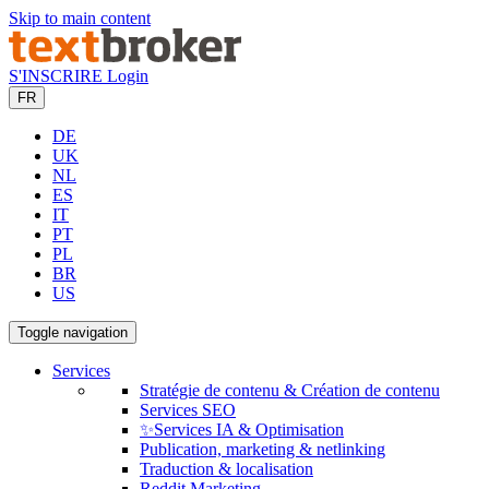
Skip to main content
S'INSCRIRE
Login
FR
DE
UK
NL
ES
IT
PT
PL
BR
US
Toggle navigation
Services
Stratégie de contenu & Création de contenu
Services SEO
✨Services IA & Optimisation
Publication, marketing & netlinking
Traduction & localisation
Reddit Marketing