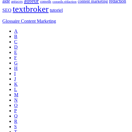
auteur
rédaction
aide
content marketing
astuces
conseils
conseils rédaction
textbroker
SEO
tutoriel
Glossaire Content Marketing
A
B
C
D
E
F
G
H
I
J
K
L
M
N
O
P
Q
R
S
T