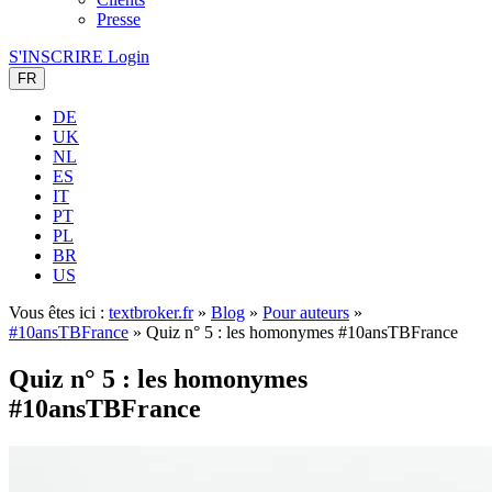
Presse
S'INSCRIRE
Login
FR
DE
UK
NL
ES
IT
PT
PL
BR
US
Vous êtes ici :
textbroker.fr
»
Blog
»
Pour auteurs
»
#10ansTBFrance
»
Quiz n° 5 : les homonymes #10ansTBFrance
Quiz n° 5 : les homonymes
#10ansTBFrance