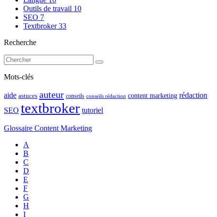
Outils de travail
10
SEO
7
Textbroker
33
Recherche
Mots-clés
auteur
rédaction
aide
content marketing
astuces
conseils
conseils rédaction
textbroker
SEO
tutoriel
Glossaire Content Marketing
A
B
C
D
E
F
G
H
I