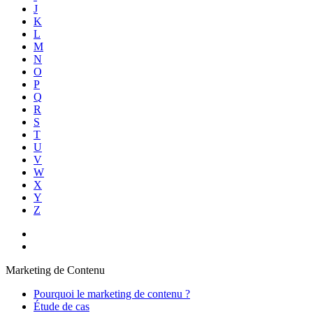
J
K
L
M
N
O
P
Q
R
S
T
U
V
W
X
Y
Z
Marketing de Contenu
Pourquoi le marketing de contenu ?
Étude de cas