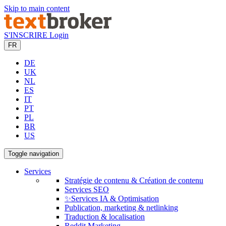
Skip to main content
S'INSCRIRE
Login
FR
DE
UK
NL
ES
IT
PT
PL
BR
US
Toggle navigation
Services
Stratégie de contenu & Création de contenu
Services SEO
✨Services IA & Optimisation
Publication, marketing & netlinking
Traduction & localisation
Reddit Marketing