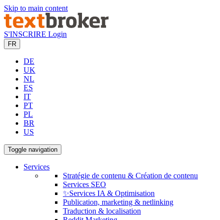
Skip to main content
S'INSCRIRE
Login
FR
DE
UK
NL
ES
IT
PT
PL
BR
US
Toggle navigation
Services
Stratégie de contenu & Création de contenu
Services SEO
✨Services IA & Optimisation
Publication, marketing & netlinking
Traduction & localisation
Reddit Marketing