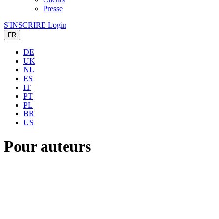
Presse
S'INSCRIRE
Login
FR
DE
UK
NL
ES
IT
PT
PL
BR
US
Pour auteurs