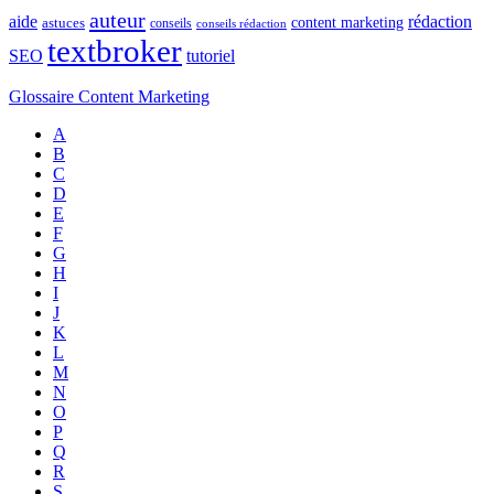
auteur
rédaction
aide
content marketing
astuces
conseils
conseils rédaction
textbroker
SEO
tutoriel
Glossaire Content Marketing
A
B
C
D
E
F
G
H
I
J
K
L
M
N
O
P
Q
R
S