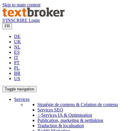
Skip to main content
S'INSCRIRE
Login
FR
DE
UK
NL
ES
IT
PT
PL
BR
US
Toggle navigation
Services
Stratégie de contenu & Création de contenu
Services SEO
✨Services IA & Optimisation
Publication, marketing & netlinking
Traduction & localisation
Reddit Marketing