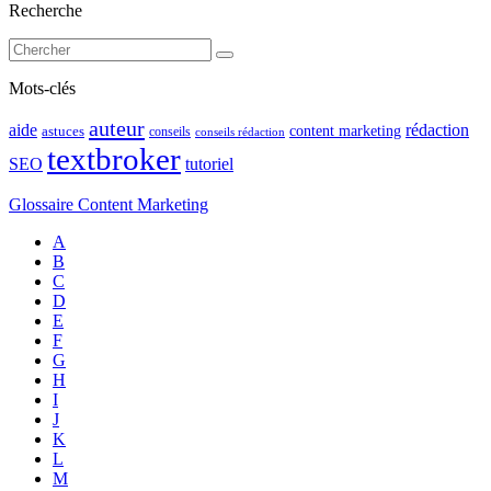
Recherche
Mots-clés
auteur
rédaction
aide
content marketing
astuces
conseils
conseils rédaction
textbroker
SEO
tutoriel
Glossaire Content Marketing
A
B
C
D
E
F
G
H
I
J
K
L
M