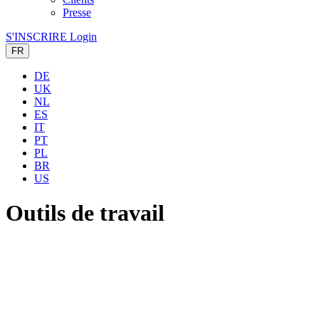
Presse
S'INSCRIRE
Login
FR
DE
UK
NL
ES
IT
PT
PL
BR
US
Outils de travail