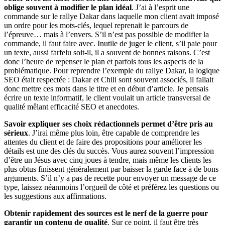
oblige souvent à modifier le plan idéal
. J’ai à l’esprit une
commande sur le rallye Dakar dans laquelle mon client avait imposé
un ordre pour les mots-clés, lequel reprenait le parcours de
l’épreuve… mais à l’envers. S’il n’est pas possible de modifier la
commande, il faut faire avec. Inutile de juger le client, s’il paie pour
un texte, aussi farfelu soit-il, il a souvent de bonnes raisons. C’est
donc l’heure de repenser le plan et parfois tous les aspects de la
problématique. Pour reprendre l’exemple du rallye Dakar, la logique
SEO était respectée : Dakar et Chili sont souvent associés, il fallait
donc mettre ces mots dans le titre et en début d’article. Je pensais
écrire un texte informatif, le client voulait un article transversal de
qualité mêlant efficacité SEO et anecdotes.
Savoir expliquer ses choix rédactionnels permet d’être pris au
sérieux
. J’irai même plus loin, être capable de comprendre les
attentes du client et de faire des propositions pour améliorer les
détails est une des clés du succès. Vous aurez souvent l’impression
d’être un Jésus avec cinq joues à tendre, mais même les clients les
plus obtus finissent généralement par baisser la garde face à de bons
arguments. S’il n’y a pas de recette pour envoyer un message de ce
type, laissez néanmoins l’orgueil de côté et préférez les questions ou
les suggestions aux affirmations.
Obtenir rapidement des sources est le nerf de la guerre pour
garantir un contenu de qualité
. Sur ce point, il faut être très