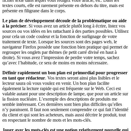
fichier texte dans lequel vous rédigez votre article, etc. Dans les
textes courts, elle est rarement présente en dehors du titre, mais est
présente en filigrane dans le corps.
Le plan de développement découle de la problématique ou aide
à la préciser
. Si vous avez un article plutôt long à écrire, listez vos
sources ou vos idées en les rattachant à des parties possibles. Utilisez
pour cela un code couleur et la fonction de surlignage de votre
traitement de texte. Lorsque les sources sont des pages web, le
navigateur Firefox possède une fonction bien pratique qui permet de
regrouper les onglets par thèmes (le petit carré divisé en haut à
droite). Si vous avez l’impression de perdre votre temps, sachez
qu’avec l’habitude, ce sera de moins en moins nécessaire.
Définir rapidement un bon plan est primordial pour progresser
en tant que rédacteur
. Vos textes seront ainsi plus lisibles et le
lecteur saura où vous voulez en venir. Un bon plan facilite
également la lecture rapide qui est fréquente sur le Web. Ceci est
valable autant pour une description de lampe, que pour un article sur
la fission nucléaire. L’exemple des descriptions de produits me
semble intéressant. Ces dernières sont bien plus difficiles qu’elles
n’y paraissent. Il faut non seulement comprendre ce qui fait l’identité
du client et qui sont les acheteurs, mais aussi décrire le produit, tout
en respectant le nombre de mots et les mots-clés.
Jouer avec les mots-clés est une notion relativement nouvelle qui