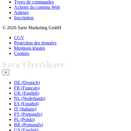
Types de commandes
Acheter du contenu Web
Auteurs
Inscription
© 2026 Sario Marketing GmbH
CGV
Protection des données
Mentions légales
Cookies
×
DE (Deutsch)
FR (Français)
UK (English)
NL (Nederlands)
ES (Español)
IT (Italiano)
PT (Português)
PL (Polski)
BR (Português)
US (English)