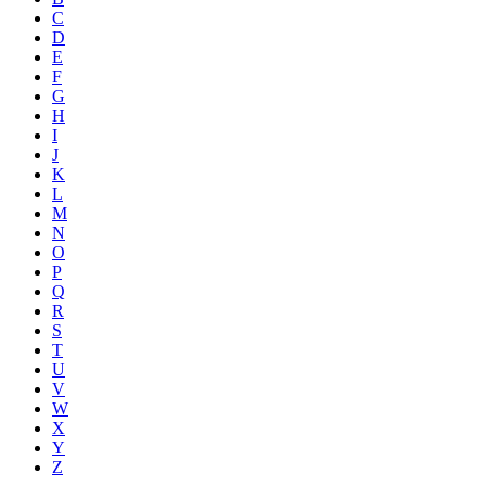
C
D
E
F
G
H
I
J
K
L
M
N
O
P
Q
R
S
T
U
V
W
X
Y
Z