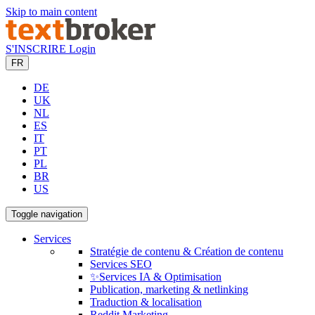
Skip to main content
S'INSCRIRE
Login
FR
DE
UK
NL
ES
IT
PT
PL
BR
US
Toggle navigation
Services
Stratégie de contenu & Création de contenu
Services SEO
✨Services IA & Optimisation
Publication, marketing & netlinking
Traduction & localisation
Reddit Marketing