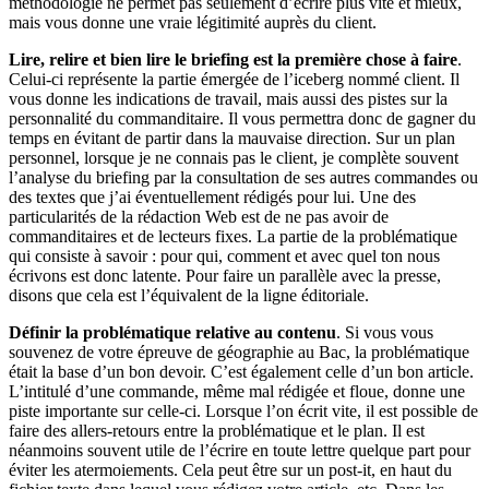
méthodologie ne permet pas seulement d’écrire plus vite et mieux,
mais vous donne une vraie légitimité auprès du client.
Lire, relire et bien lire le briefing est la première chose à faire
.
Celui-ci représente la partie émergée de l’iceberg nommé client. Il
vous donne les indications de travail, mais aussi des pistes sur la
personnalité du commanditaire. Il vous permettra donc de gagner du
temps en évitant de partir dans la mauvaise direction. Sur un plan
personnel, lorsque je ne connais pas le client, je complète souvent
l’analyse du briefing par la consultation de ses autres commandes ou
des textes que j’ai éventuellement rédigés pour lui. Une des
particularités de la rédaction Web est de ne pas avoir de
commanditaires et de lecteurs fixes. La partie de la problématique
qui consiste à savoir : pour qui, comment et avec quel ton nous
écrivons est donc latente. Pour faire un parallèle avec la presse,
disons que cela est l’équivalent de la ligne éditoriale.
Définir la problématique relative au contenu
. Si vous vous
souvenez de votre épreuve de géographie au Bac, la problématique
était la base d’un bon devoir. C’est également celle d’un bon article.
L’intitulé d’une commande, même mal rédigée et floue, donne une
piste importante sur celle-ci. Lorsque l’on écrit vite, il est possible de
faire des allers-retours entre la problématique et le plan. Il est
néanmoins souvent utile de l’écrire en toute lettre quelque part pour
éviter les atermoiements. Cela peut être sur un post-it, en haut du