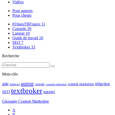
Vidéos
Pour auteurs
Pour clients
#10ansTBFrance
11
Conseils
30
Langue
10
Outils de travail
10
SEO
7
Textbroker
33
Recherche
Mots-clés
auteur
rédaction
aide
content marketing
astuces
conseils
conseils rédaction
textbroker
SEO
tutoriel
Glossaire Content Marketing
A
B