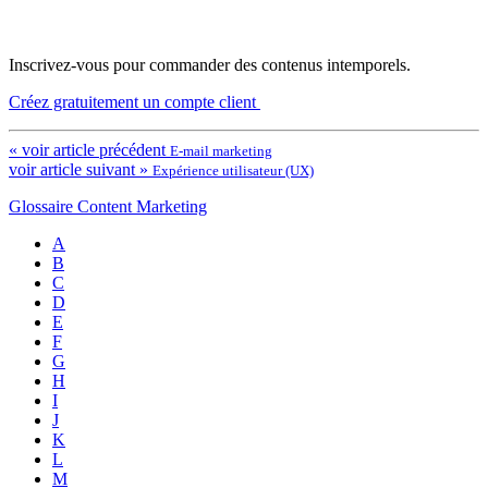
Inscrivez-vous pour commander des contenus intemporels.
Créez gratuitement un compte client
« voir article précédent
E-mail marketing
voir article suivant »
Expérience utilisateur (UX)
Glossaire Content Marketing
A
B
C
D
E
F
G
H
I
J
K
L
M