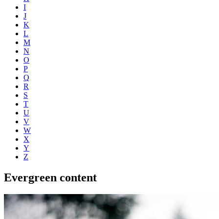
I
J
K
L
M
N
O
P
Q
R
S
T
U
V
W
X
Y
Z
Evergreen content