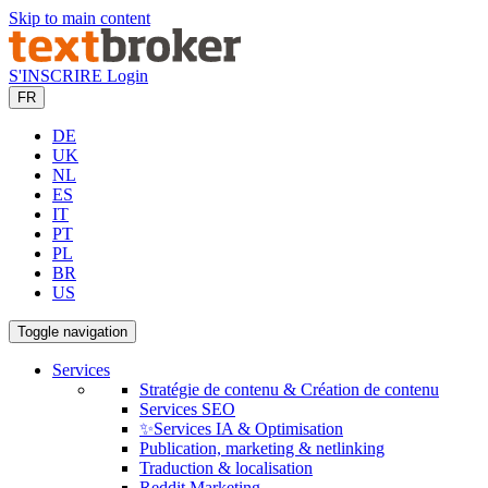
Skip to main content
S'INSCRIRE
Login
FR
DE
UK
NL
ES
IT
PT
PL
BR
US
Toggle navigation
Services
Stratégie de contenu & Création de contenu
Services SEO
✨Services IA & Optimisation
Publication, marketing & netlinking
Traduction & localisation
Reddit Marketing