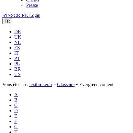
Presse
S'INSCRIRE
Login
FR
DE
UK
NL
ES
IT
PT
PL
BR
US
Vous êtes ici :
textbroker.fr
»
Glossaire
»
Evergreen content
A
B
C
D
E
F
G
H