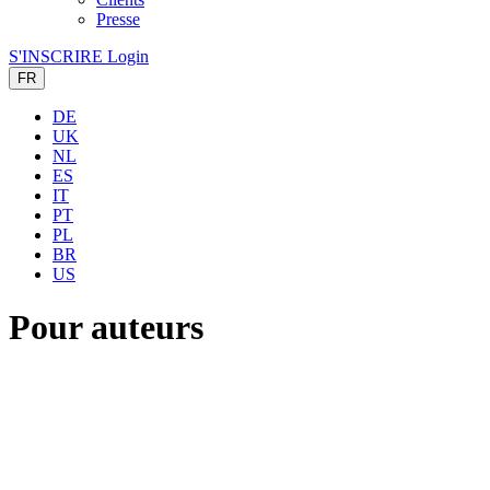
Presse
S'INSCRIRE
Login
FR
DE
UK
NL
ES
IT
PT
PL
BR
US
Pour auteurs