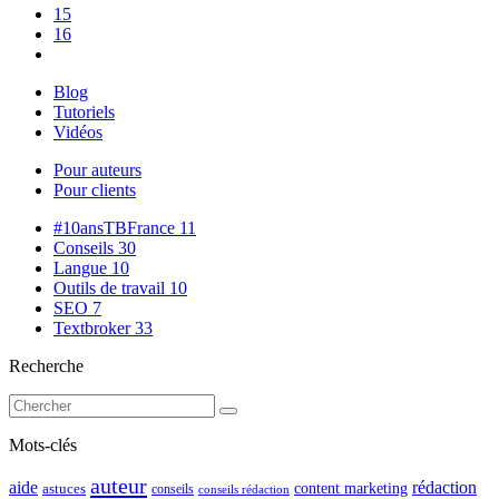
15
16
Blog
Tutoriels
Vidéos
Pour auteurs
Pour clients
#10ansTBFrance
11
Conseils
30
Langue
10
Outils de travail
10
SEO
7
Textbroker
33
Recherche
Mots-clés
auteur
rédaction
aide
content marketing
astuces
conseils
conseils rédaction