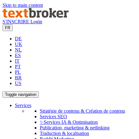
Skip to main content
S'INSCRIRE
Login
FR
DE
UK
NL
ES
IT
PT
PL
BR
US
Toggle navigation
Services
Stratégie de contenu & Création de contenu
Services SEO
✨Services IA & Optimisation
Publication, marketing & netlinking
Traduction & localisation
Reddit Marketing