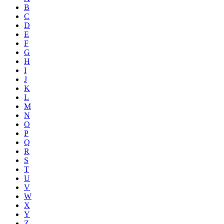
B
C
D
E
F
G
H
I
J
K
L
M
N
O
P
Q
R
S
T
U
V
W
X
Y
Z