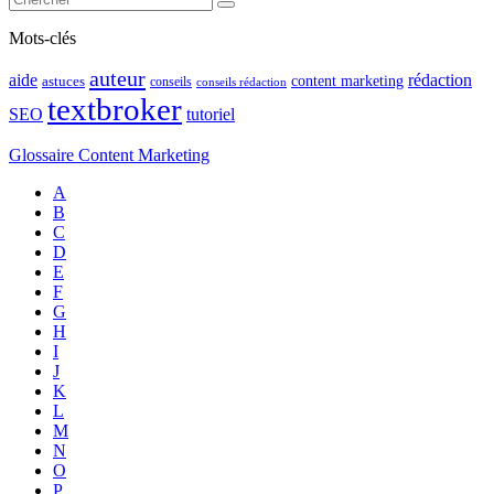
Mots-clés
auteur
rédaction
aide
content marketing
astuces
conseils
conseils rédaction
textbroker
SEO
tutoriel
Glossaire Content Marketing
A
B
C
D
E
F
G
H
I
J
K
L
M
N
O
P