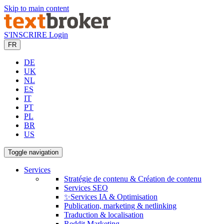
Skip to main content
S'INSCRIRE
Login
FR
DE
UK
NL
ES
IT
PT
PL
BR
US
Toggle navigation
Services
Stratégie de contenu & Création de contenu
Services SEO
✨Services IA & Optimisation
Publication, marketing & netlinking
Traduction & localisation
Reddit Marketing