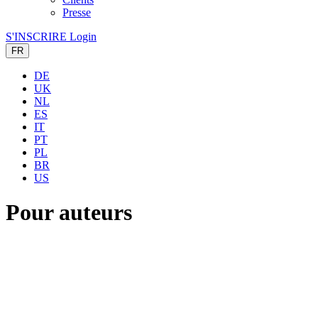
Presse
S'INSCRIRE
Login
FR
DE
UK
NL
ES
IT
PT
PL
BR
US
Pour auteurs