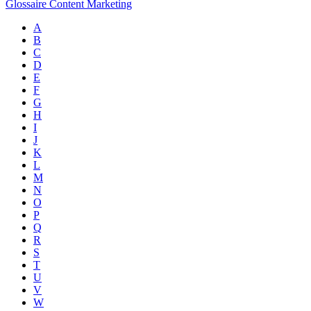
Glossaire Content Marketing
A
B
C
D
E
F
G
H
I
J
K
L
M
N
O
P
Q
R
S
T
U
V
W