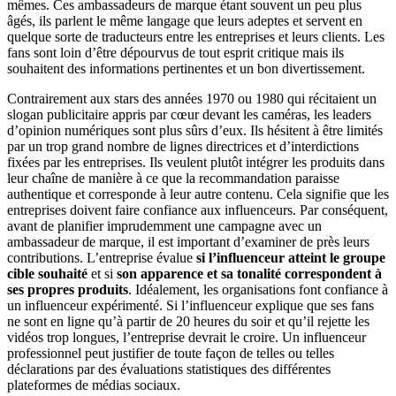
mêmes. Ces ambassadeurs de marque étant souvent un peu plus
âgés, ils parlent le même langage que leurs adeptes et servent en
quelque sorte de traducteurs entre les entreprises et leurs clients. Les
fans sont loin d’être dépourvus de tout esprit critique mais ils
souhaitent des informations pertinentes et un bon divertissement.
Contrairement aux stars des années 1970 ou 1980 qui récitaient un
slogan publicitaire appris par cœur devant les caméras, les leaders
d’opinion numériques sont plus sûrs d’eux. Ils hésitent à être limités
par un trop grand nombre de lignes directrices et d’interdictions
fixées par les entreprises. Ils veulent plutôt intégrer les produits dans
leur chaîne de manière à ce que la recommandation paraisse
authentique et corresponde à leur autre contenu. Cela signifie que les
entreprises doivent faire confiance aux influenceurs. Par conséquent,
avant de planifier imprudemment une campagne avec un
ambassadeur de marque, il est important d’examiner de près leurs
contributions. L’entreprise évalue
si l’influenceur atteint le groupe
cible souhaité
et si
son apparence et sa tonalité correspondent à
ses propres produits
. Idéalement, les organisations font confiance à
un influenceur expérimenté. Si l’influenceur explique que ses fans
ne sont en ligne qu’à partir de 20 heures du soir et qu’il rejette les
vidéos trop longues, l’entreprise devrait le croire. Un influenceur
professionnel peut justifier de toute façon de telles ou telles
déclarations par des évaluations statistiques des différentes
plateformes de médias sociaux.