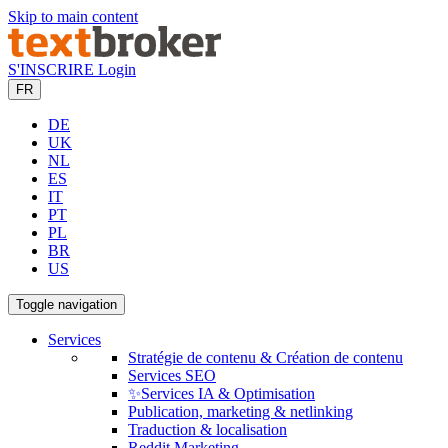
Skip to main content
S'INSCRIRE
Login
FR
DE
UK
NL
ES
IT
PT
PL
BR
US
Toggle navigation
Services
Stratégie de contenu & Création de contenu
Services SEO
✨Services IA & Optimisation
Publication, marketing & netlinking
Traduction & localisation
Reddit Marketing