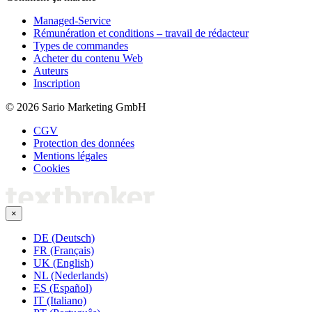
Managed-Service
Rémunération et conditions – travail de rédacteur
Types de commandes
Acheter du contenu Web
Auteurs
Inscription
© 2026 Sario Marketing GmbH
CGV
Protection des données
Mentions légales
Cookies
×
DE (Deutsch)
FR (Français)
UK (English)
NL (Nederlands)
ES (Español)
IT (Italiano)