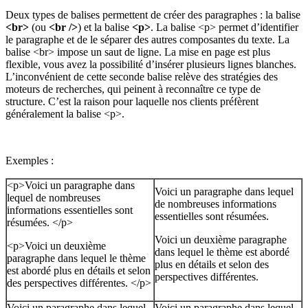
Deux types de balises permettent de créer des paragraphes : la balise
<br>
(ou
<br />
) et la balise
<p>
. La balise <p> permet d’identifier
le paragraphe et de le séparer des autres composantes du texte. La
balise <br> impose un saut de ligne. La mise en page est plus
flexible, vous avez la possibilité d’insérer plusieurs lignes blanches.
L’inconvénient de cette seconde balise relève des stratégies des
moteurs de recherches, qui peinent à reconnaître ce type de
structure. C’est la raison pour laquelle nos clients préfèrent
généralement la balise <p>.
Exemples :
<p>Voici un paragraphe dans
Voici un paragraphe dans lequel
lequel de nombreuses
de nombreuses informations
informations essentielles sont
essentielles sont résumées.
résumées. </p>
Voici un deuxième paragraphe
<p>Voici un deuxième
dans lequel le thème est abordé
paragraphe dans lequel le thème
plus en détails et selon des
est abordé plus en détails et selon
perspectives différentes.
des perspectives différentes. </p>
Voici un paragraphe dans lequel
Voici un paragraphe dans lequel