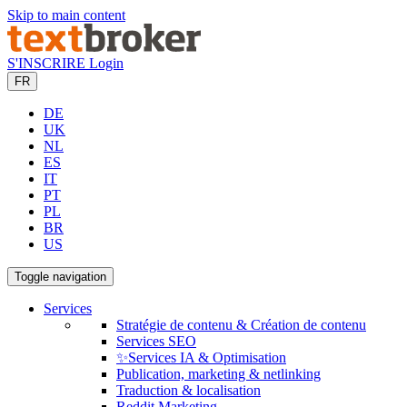
Skip to main content
S'INSCRIRE
Login
FR
DE
UK
NL
ES
IT
PT
PL
BR
US
Toggle navigation
Services
Stratégie de contenu & Création de contenu
Services SEO
✨Services IA & Optimisation
Publication, marketing & netlinking
Traduction & localisation
Reddit Marketing