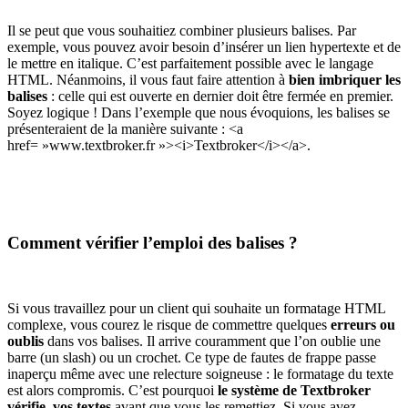
Il se peut que vous souhaitiez combiner plusieurs balises. Par
exemple, vous pouvez avoir besoin d’insérer un lien hypertexte et de
le mettre en italique. C’est parfaitement possible avec le langage
HTML. Néanmoins, il vous faut faire attention à
bien imbriquer les
balises
: celle qui est ouverte en dernier doit être fermée en premier.
Soyez logique ! Dans l’exemple que nous évoquions, les balises se
présenteraient de la manière suivante : <a
href= »www.textbroker.fr »><i>Textbroker</i></a>.
Comment vérifier l’emploi des balises ?
Si vous travaillez pour un client qui souhaite un formatage HTML
complexe, vous courez le risque de commettre quelques
erreurs ou
oublis
dans vos balises. Il arrive couramment que l’on oublie une
barre (un slash) ou un crochet. Ce type de fautes de frappe passe
inaperçu même avec une relecture soigneuse : le formatage du texte
est alors compromis. C’est pourquoi
le système de Textbroker
vérifie vos textes
avant que vous les remettiez. Si vous avez