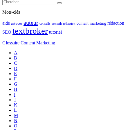
Mots-clés
auteur
rédaction
aide
content marketing
astuces
conseils
conseils rédaction
textbroker
SEO
tutoriel
Glossaire Content Marketing
A
B
C
D
E
F
G
H
I
J
K
L
M
N
O