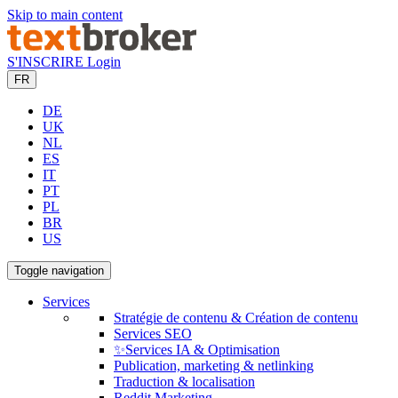
Skip to main content
S'INSCRIRE
Login
FR
DE
UK
NL
ES
IT
PT
PL
BR
US
Toggle navigation
Services
Stratégie de contenu & Création de contenu
Services SEO
✨Services IA & Optimisation
Publication, marketing & netlinking
Traduction & localisation
Reddit Marketing