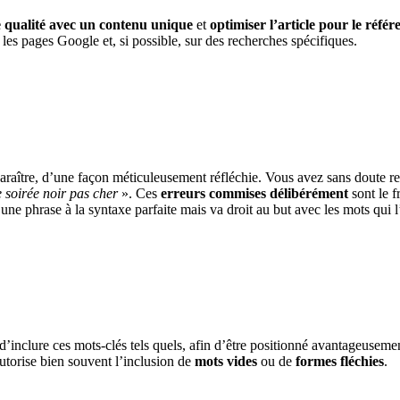
 qualité
avec un
contenu unique
et
optimiser l’article pour le réfé
s les pages Google et, si possible, sur des recherches spécifiques.
paraître, d’une façon méticuleusement réfléchie. Vous avez sans doute 
 soirée noir pas cher
». Ces
erreurs commises délibérément
sont le f
ne phrase à la syntaxe parfaite mais va droit au but avec les mots qui l’
r d’inclure ces mots-clés tels quels, afin d’être positionné avantageuseme
 autorise bien souvent l’inclusion de
mots vides
ou de
formes fléchies
.