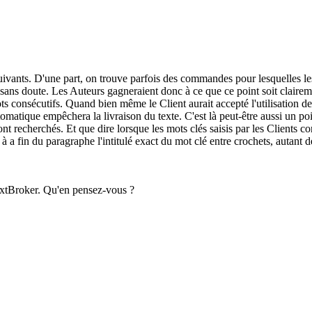
uivants. D'une part, on trouve parfois des commandes pour lesquelles les Cl
sans doute. Les Auteurs gagneraient donc à ce que ce point soit clairem
ts consécutifs. Quand bien même le Client aurait accepté l'utilisation d
tomatique empêchera la livraison du texte. C'est là peut-être aussi un poi
t recherchés. Et que dire lorsque les mots clés saisis par les Clients c
r à a fin du paragraphe l'intitulé exact du mot clé entre crochets, autant 
 TextBroker. Qu'en pensez-vous ?