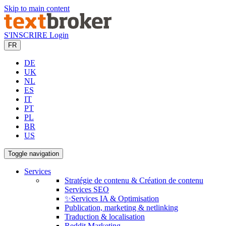
Skip to main content
S'INSCRIRE
Login
FR
DE
UK
NL
ES
IT
PT
PL
BR
US
Toggle navigation
Services
Stratégie de contenu & Création de contenu
Services SEO
✨Services IA & Optimisation
Publication, marketing & netlinking
Traduction & localisation
Reddit Marketing