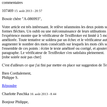
commentaires
107469
15. août 2013 - 20:57
Bosoir chère "
A-086993
",
Votre article est très intéressant. Je relève néanmoins les deux points s
formes fléchies. Un oubli ou une méconnaissance de leurs utilisations 
l'expérience montre que le vérificateur de TextBroker est limité à 5 mo
améliorée. Toute tentative se soldera par un échec et le vérificateur au
augmenter le nombre des mots consécutifs sur lesquels les mots clés son
l'ensemble de ces points : écrire le texte amélioré ou corrigé, et ajoute
paragraphe. Le vérificateur de TextBroker s'en satisfaira pleinement.
[robe soirée noir pas cher]
C'est d'ailleurs ce que j'ai fini par mettre en place sur suggestion de
Bien Cordialement,
Philippe S.
Répondre
Charlotte Paschka
16. août 2013 - 8:44
Bonjour Philippe,