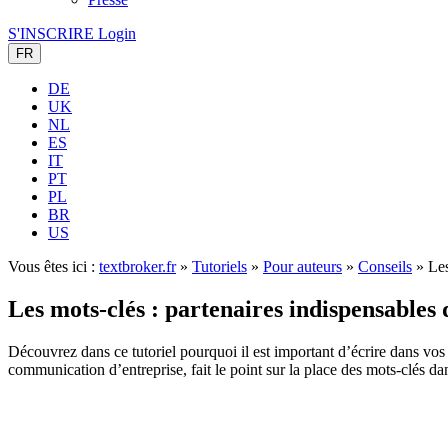
S'INSCRIRE
Login
FR
DE
UK
NL
ES
IT
PT
PL
BR
US
Vous êtes ici :
textbroker.fr
»
Tutoriels
»
Pour auteurs
»
Conseils
»
Les
Les mots-clés : partenaires indispensable
Découvrez dans ce tutoriel pourquoi il est important d’écrire dans vos
communication d’entreprise, fait le point sur la place des mots-clés da