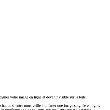
gner votre image en ligne et devenir visible sur la toile.
 chacun d’entre nous veille à diffuser une image soignée en ligne,
 la représentation de soi sous son meilleur jour est la norme.