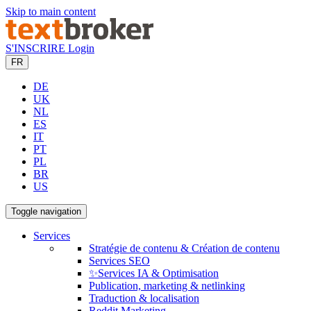
Skip to main content
S'INSCRIRE
Login
FR
DE
UK
NL
ES
IT
PT
PL
BR
US
Toggle navigation
Services
Stratégie de contenu & Création de contenu
Services SEO
✨Services IA & Optimisation
Publication, marketing & netlinking
Traduction & localisation
Reddit Marketing