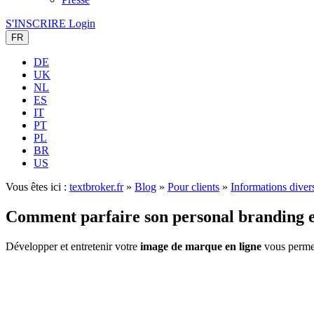
S'INSCRIRE
Login
FR
DE
UK
NL
ES
IT
PT
PL
BR
US
Vous êtes ici :
textbroker.fr
»
Blog
»
Pour clients
»
Informations diver
Comment parfaire son personal branding e
Développer et entretenir votre
image de marque en ligne
vous permet