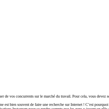
r de vos concurrents sur le marché du travail. Pour cela, vous devez soi
ne est bien souvent de faire une recherche sur Internet ! C’est pourquoi
lications Instagram pour se rendre compte que les gens y jouent un rôle :