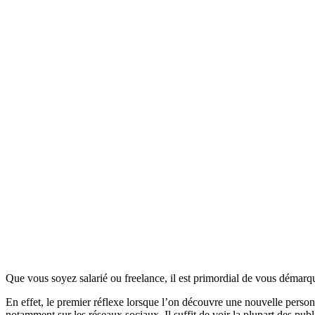
Que vous soyez salarié ou freelance, il est primordial de vous démarque
En effet, le premier réflexe lorsque l’on découvre une nouvelle person
notamment sur les réseaux sociaux. Il suffit de voir la plupart des pub