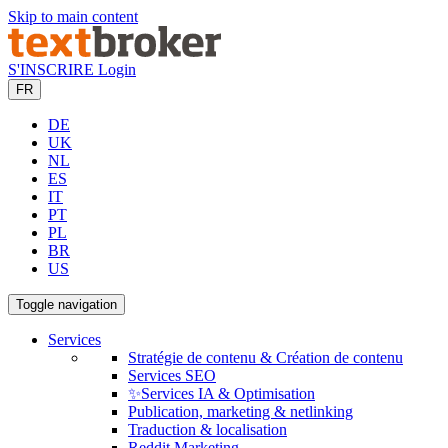
Skip to main content
S'INSCRIRE
Login
FR
DE
UK
NL
ES
IT
PT
PL
BR
US
Toggle navigation
Services
Stratégie de contenu & Création de contenu
Services SEO
✨Services IA & Optimisation
Publication, marketing & netlinking
Traduction & localisation
Reddit Marketing