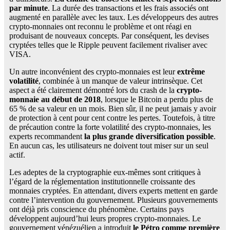
par minute
. La durée des transactions et les frais associés ont
augmenté en parallèle avec les taux. Les développeurs des autres
crypto-monnaies ont reconnu le problème et ont réagi en
produisant de nouveaux concepts. Par conséquent, les devises
cryptées telles que le Ripple peuvent facilement rivaliser avec
VISA.
Un autre inconvénient des crypto-monnaies est leur
extrême
volatilité
, combinée à un manque de valeur intrinsèque. Cet
aspect a été clairement démontré lors du crash de la
crypto-
monnaie au début de 2018
, lorsque le Bitcoin a perdu plus de
65 % de sa valeur en un mois. Bien sûr, il ne peut jamais y avoir
de protection à cent pour cent contre les pertes. Toutefois, à titre
de précaution contre la forte volatilité des crypto-monnaies, les
experts recommandent
la plus grande diversification possible
.
En aucun cas, les utilisateurs ne doivent tout miser sur un seul
actif.
Les adeptes de la cryptographie eux-mêmes sont critiques à
l’égard de la réglementation institutionnelle croissante des
monnaies cryptées. En attendant, divers experts mettent en garde
contre l’intervention du gouvernement. Plusieurs gouvernements
ont déjà pris conscience du phénomène. Certains pays
développent aujourd’hui leurs propres crypto-monnaies. Le
gouvernement vénézuélien a introduit
le Pétro comme première