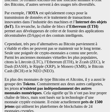
des Bitcoins, d’autres servent à des usages très diversifiés.
Par exemple, l’
IOTA
est spécialement conçu pour la
transmission de données et le traitement de transactions
innovantes dans l’industrie des machines et l’
Internet des objets
(IoT)
. En revanche, la chaîne de blocs d’
Ethereum (ETH)
permet aux développeurs de créer et de fournir des applications
décentralisées (DApps) et des contrats intelligents.
Cependant, très peu d’alternatives au Bitcoin parviennent à
s’établir et elles ne peuvent pas se maintenir sur le long terme.
Seule une poignée de crypto-monnaies a connu une percée.
Parmi les anciennes monnaies virtuelles les plus populaires,
citons la Litecoin (LTC), l’Ethereum (ETH), le Zcash (ZEC), le
Dash (DASH), le Ripple (XRP), le Monero (XMR), le Bitcoin
Cash (BCH) et le NEO (NEO).
En plus des monnaies de type Bitcoins et Altcoins, il y a aussi le
groupe des
Tokens
. Contrairement aux deux autres catégories,
les jetons
n’existent pas indépendamment des autres
monnaies numériques
. Cela signifie qu’ils n’ont pas leur propre
chaîne de blocs, mais sont basés sur la technologie d’une
monnaie cryptée existante. Il existe actuellement
près de 1500
jetons
qui utilisent les plateformes de blockchains de 24
monnaies cryptées.