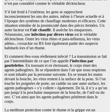
n’est pas considéré comme le véritable déclencheur.
S’il fait froid à l’extérieur, les gens se rapprochent
inconsciemment les uns des autres, même à l’heure actuelle et à
l’époque des systèmes de chauffage modernes et efficaces. Cette
situation entraîne de la promiscuité dans des pièces fermées. Un
autre facteur est
l’air chauffé
. Il assèche les muqueuses.
Néanmoins, une
infection par divers virus
est le véritable
déclencheur. Outre les virus rhino et para-influenza, les virus
adéno-, coxsackie ou RS font également partie des suspects
habituels lors d’un rhume.
Et comment êtes-vous réellement infecté ? La transmission se fait
par l’intermédiaire de ce que l’on appelle
l’infection par
gouttelettes
. En toussant et en éternuant, le corps émet des
agents pathogènes. Ils se répandent dans l’air que nous respirons
et sont inhalés par la personne suivante. En se tenant les mains
devant la bouche, les virus restent à la surface de la peau. Si l’on
touche les poignées de porte, un caddie ou une autre surface, les
agents pathogènes « s’y collent » également. De là, il n’y a qu’un
pas jusqu’à la prochaine muqueuse de la bouche, de l’œil ou du
nez. C’est ainsi que les agents pathogènes pénètrent dans le
corps.
La meilleure protection contre le rhume et la grippe est un