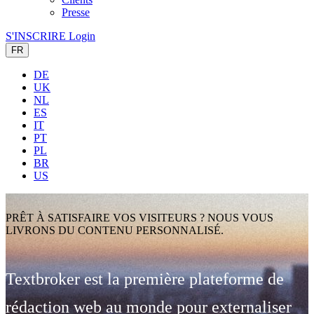
Presse
S'INSCRIRE
Login
FR
DE
UK
NL
ES
IT
PT
PL
BR
US
PRÊT À SATISFAIRE VOS VISITEURS ? NOUS VOUS
LIVRONS DU CONTENU PERSONNALISÉ.
Textbroker est la première plateforme de
rédaction web au monde pour externaliser