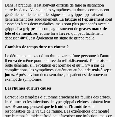
Dans la pratique, il est souvent difficile de faire la distinction
entre les deux. Alors que les symptômes du rhume commencent
généralement lentement, les signes de la grippe apparaissent
généralement très soudainement. La
fatigue et l’épuisement
sont
associées à ces deux maladies, mais sont plus prononcés avec la
grippe.
La grippe
s’accompagne souvent de
graves maux de
tête et de membres
, et une forte
fièvre
, qui peut facilement
dépasser
40°C
, est également un signe de grippe réelle.
Combien de temps dure un rhume ?
Le déroulement exact d’un rhume varie d’une personne à l’autre.
Il en va de même pour la durée du refroidissement. Toutefois, en
règle générale, si l’évolution est normale et qu’il n’y a pas de
complications, les symptômes s’atténuent au bout de
trois à sept
jours
. Après environ deux semaines, le patient est de nouveau
exempt de symptômes.
Les rhumes et leurs causes
Lorsque les tempêtes d’automne arrachent les feuilles des arbres,
les rhumes et les infections de type grippal célèbres pointent leur
nez. Beaucoup pensent que
le froid et l’humidité
sont
responsables de la vague de rhume. Les expériences ont montré
que le temps humide et froid peut favoriser une infection, mais ce