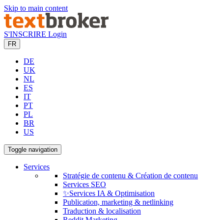
Skip to main content
S'INSCRIRE
Login
FR
DE
UK
NL
ES
IT
PT
PL
BR
US
Toggle navigation
Services
Stratégie de contenu & Création de contenu
Services SEO
✨Services IA & Optimisation
Publication, marketing & netlinking
Traduction & localisation
Reddit Marketing