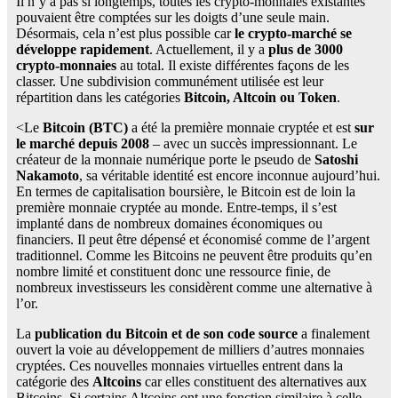
Il n’y a pas si longtemps, toutes les crypto-monnaies existantes
pouvaient être comptées sur les doigts d’une seule main.
Désormais, cela n’est plus possible car
le crypto-marché se
développe rapidement
. Actuellement, il y a
plus de 3000
crypto-monnaies
au total. Il existe différentes façons de les
classer. Une subdivision communément utilisée est leur
répartition dans les catégories
Bitcoin, Altcoin ou Token
.
<Le
Bitcoin (BTC)
a été la première monnaie cryptée et est
sur
le marché depuis 2008
– avec un succès impressionnant. Le
créateur de la monnaie numérique porte le pseudo de
Satoshi
Nakamoto
, sa véritable identité est encore inconnue aujourd’hui.
En termes de capitalisation boursière, le Bitcoin est de loin la
première monnaie cryptée au monde. Entre-temps, il s’est
implanté dans de nombreux domaines économiques ou
financiers. Il peut être dépensé et économisé comme de l’argent
traditionnel. Comme les Bitcoins ne peuvent être produits qu’en
nombre limité et constituent donc une ressource finie, de
nombreux investisseurs les considèrent comme une alternative à
l’or.
La
publication du Bitcoin et de son code source
a finalement
ouvert la voie au développement de milliers d’autres monnaies
cryptées. Ces nouvelles monnaies virtuelles entrent dans la
catégorie des
Altcoins
car elles constituent des alternatives aux
Bitcoins. Si certains Altcoins ont une fonction similaire à celle