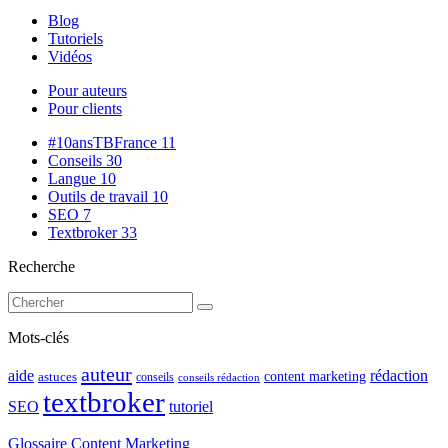
Blog
Tutoriels
Vidéos
Pour auteurs
Pour clients
#10ansTBFrance
11
Conseils
30
Langue
10
Outils de travail
10
SEO
7
Textbroker
33
Recherche
Mots-clés
auteur
rédaction
aide
content marketing
astuces
conseils
conseils rédaction
textbroker
SEO
tutoriel
Glossaire Content Marketing