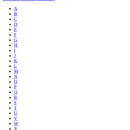
A
B
C
D
E
F
G
H
I
J
K
L
M
N
O
P
Q
R
S
T
U
V
W
X