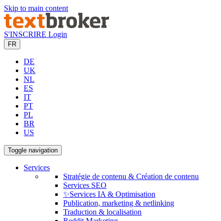
Skip to main content
S'INSCRIRE
Login
FR
DE
UK
NL
ES
IT
PT
PL
BR
US
Toggle navigation
Services
Stratégie de contenu & Création de contenu
Services SEO
✨Services IA & Optimisation
Publication, marketing & netlinking
Traduction & localisation
Reddit Marketing