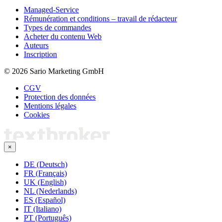
Managed-Service
Rémunération et conditions – travail de rédacteur
Types de commandes
Acheter du contenu Web
Auteurs
Inscription
© 2026 Sario Marketing GmbH
CGV
Protection des données
Mentions légales
Cookies
×
DE (Deutsch)
FR (Français)
UK (English)
NL (Nederlands)
ES (Español)
IT (Italiano)
PT (Português)