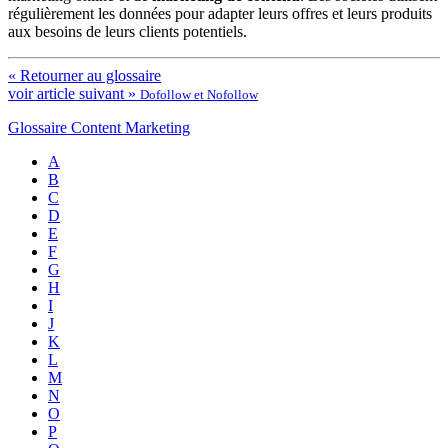
régulièrement les données pour adapter leurs offres et leurs produits
aux besoins de leurs clients potentiels.
« Retourner au glossaire
voir article suivant »
Dofollow et Nofollow
Glossaire Content Marketing
A
B
C
D
E
F
G
H
I
J
K
L
M
N
O
P