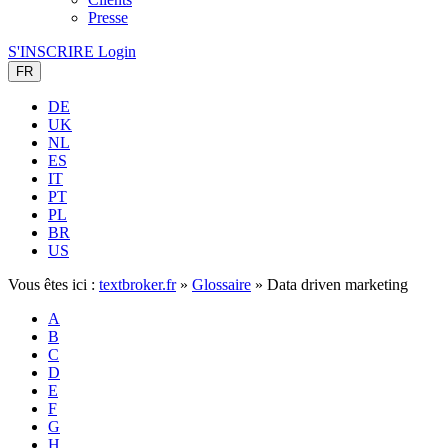
Presse
S'INSCRIRE
Login
FR
DE
UK
NL
ES
IT
PT
PL
BR
US
Vous êtes ici :
textbroker.fr
»
Glossaire
»
Data driven marketing
A
B
C
D
E
F
G
H