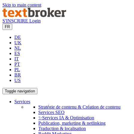
Skip to main content
S'INSCRIRE
Login
FR
DE
UK
NL
ES
IT
PT
PL
BR
US
Toggle navigation
Services
Stratégie de contenu & Création de contenu
Services SEO
✨Services IA & Optimisation
Publication, marketing & netlinking
Traduction & localisation
Reddit Marketing