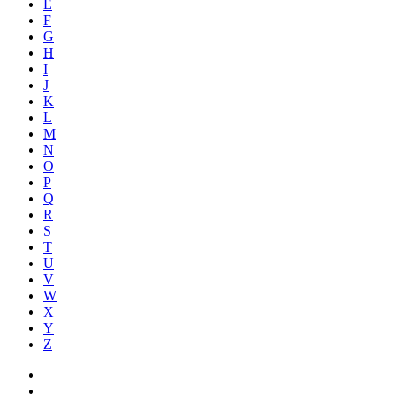
E
F
G
H
I
J
K
L
M
N
O
P
Q
R
S
T
U
V
W
X
Y
Z