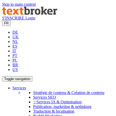
Skip to main content
S'INSCRIRE
Login
FR
DE
UK
NL
ES
IT
PT
PL
BR
US
Toggle navigation
Services
Stratégie de contenu & Création de contenu
Services SEO
✨Services IA & Optimisation
Publication, marketing & netlinking
Traduction & localisation
Reddit Marketing