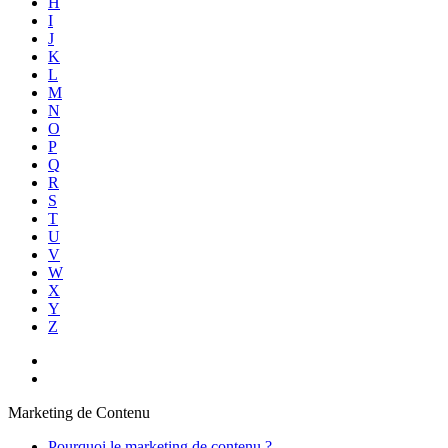
H
I
J
K
L
M
N
O
P
Q
R
S
T
U
V
W
X
Y
Z
Marketing de Contenu
Pourquoi le marketing de contenu ?