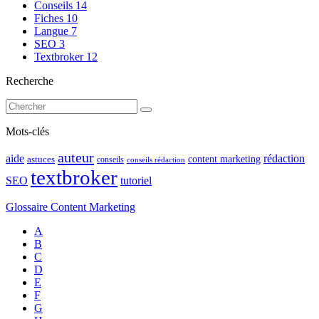
Conseils
14
Fiches
10
Langue
7
SEO
3
Textbroker
12
Recherche
Mots-clés
auteur
rédaction
aide
content marketing
astuces
conseils
conseils rédaction
textbroker
SEO
tutoriel
Glossaire Content Marketing
A
B
C
D
E
F
G