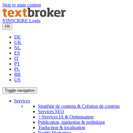
Skip to main content
S'INSCRIRE
Login
FR
DE
UK
NL
ES
IT
PT
PL
BR
US
Toggle navigation
Services
Stratégie de contenu & Création de contenu
Services SEO
✨Services IA & Optimisation
Publication, marketing & netlinking
Traduction & localisation
Reddit Marketing