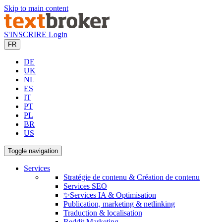
Skip to main content
S'INSCRIRE
Login
FR
DE
UK
NL
ES
IT
PT
PL
BR
US
Toggle navigation
Services
Stratégie de contenu & Création de contenu
Services SEO
✨Services IA & Optimisation
Publication, marketing & netlinking
Traduction & localisation
Reddit Marketing