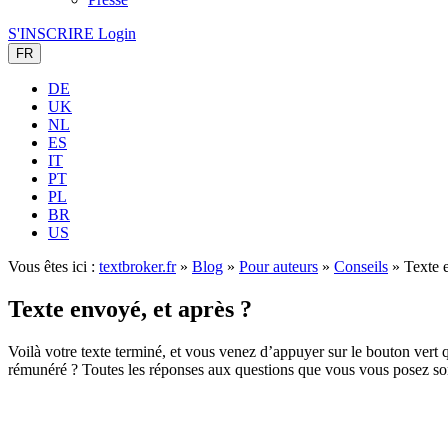
S'INSCRIRE
Login
FR
DE
UK
NL
ES
IT
PT
PL
BR
US
Vous êtes ici :
textbroker.fr
»
Blog
»
Pour auteurs
»
Conseils
»
Texte 
Texte envoyé, et après ?
Voilà votre texte terminé, et vous venez d’appuyer sur le bouton vert qu
rémunéré ? Toutes les réponses aux questions que vous vous posez sont