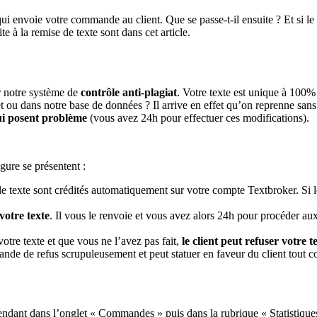
i envoie votre commande au client. Que se passe-t-il ensuite ? Et si le t
 à la remise de texte sont dans cet article.
ar notre système de
contrôle anti-plagiat
. Votre texte est unique à 100% 
net ou dans notre base de données ? Il arrive en effet qu’on reprenne san
ui posent problème
(vous avez 24h pour effectuer ces modifications).
igure se présentent :
le texte sont crédités automatiquement sur votre compte Textbroker. Si le
votre texte
. Il vous le renvoie et vous avez alors 24h pour procéder au
otre texte et que vous ne l’avez pas fait,
le client peut refuser votre t
de de refus scrupuleusement et peut statuer en faveur du client tout c
ndant dans l’onglet « Commandes » puis dans la rubrique « Statistique