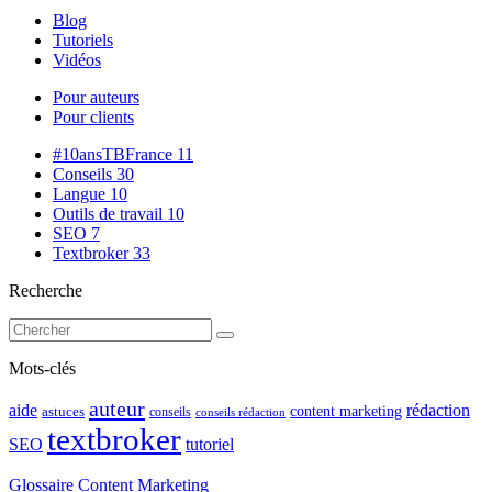
Blog
Tutoriels
Vidéos
Pour auteurs
Pour clients
#10ansTBFrance
11
Conseils
30
Langue
10
Outils de travail
10
SEO
7
Textbroker
33
Recherche
Mots-clés
auteur
rédaction
aide
content marketing
astuces
conseils
conseils rédaction
textbroker
SEO
tutoriel
Glossaire Content Marketing