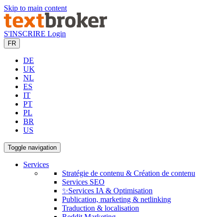
Skip to main content
S'INSCRIRE
Login
FR
DE
UK
NL
ES
IT
PT
PL
BR
US
Toggle navigation
Services
Stratégie de contenu & Création de contenu
Services SEO
✨Services IA & Optimisation
Publication, marketing & netlinking
Traduction & localisation
Reddit Marketing