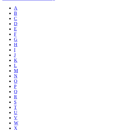
A
B
C
D
E
F
G
H
I
J
K
L
M
N
O
P
Q
R
S
T
U
V
W
X