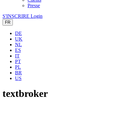
Presse
S'INSCRIRE
Login
FR
DE
UK
NL
ES
IT
PT
PL
BR
US
textbroker