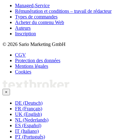
Managed-Service
Rémunération et conditions – travail de rédacteur
Types de commandes
Acheter du contenu Web
Auteurs
Inscription
© 2026 Sario Marketing GmbH
CGV
Protection des données
Mentions légales
Cookies
×
DE (Deutsch)
FR (Français)
UK (English)
NL (Nederlands)
ES (Español)
IT (Italiano)
PT (Português)