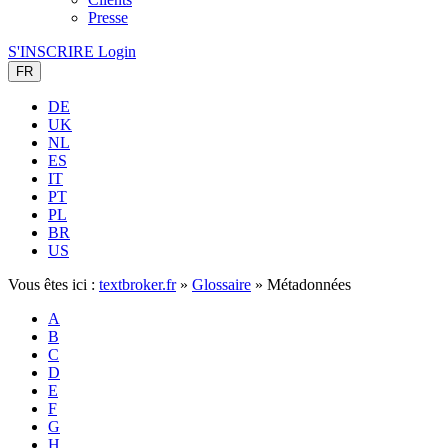
Presse
S'INSCRIRE
Login
FR
DE
UK
NL
ES
IT
PT
PL
BR
US
Vous êtes ici :
textbroker.fr
»
Glossaire
»
Métadonnées
A
B
C
D
E
F
G
H