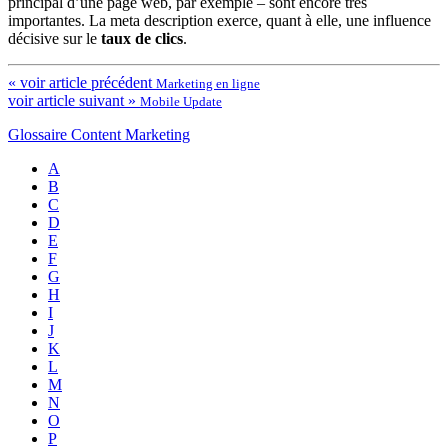
principal d’une page web, par exemple – sont encore très
importantes. La meta description exerce, quant à elle, une influence
décisive sur le
taux de clics
.
« voir article précédent
Marketing en ligne
voir article suivant »
Mobile Update
Glossaire Content Marketing
A
B
C
D
E
F
G
H
I
J
K
L
M
N
O
P