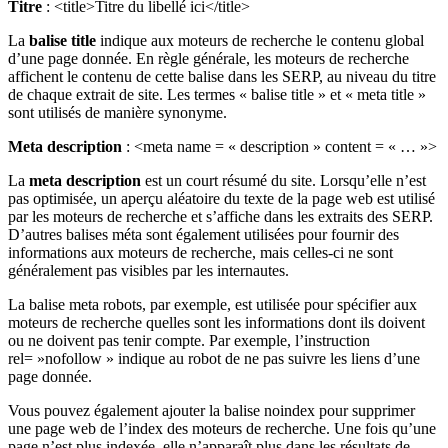
Titre
: <title>Titre du libellé ici</title>
La
balise title
indique aux moteurs de recherche le contenu global
d’une page donnée. En règle générale, les moteurs de recherche
affichent le contenu de cette balise dans les SERP, au niveau du titre
de chaque extrait de site. Les termes « balise title » et « meta title »
sont utilisés de manière synonyme.
Meta description
: <meta name = « description » content = « … »>
La
meta description
est un court résumé du site. Lorsqu’elle n’est
pas optimisée, un aperçu aléatoire du texte de la page web est utilisé
par les moteurs de recherche et s’affiche dans les extraits des SERP.
D’autres balises méta sont également utilisées pour fournir des
informations aux moteurs de recherche, mais celles-ci ne sont
généralement pas visibles par les internautes.
La balise meta robots, par exemple, est utilisée pour spécifier aux
moteurs de recherche quelles sont les informations dont ils doivent
ou ne doivent pas tenir compte. Par exemple, l’instruction
rel= »nofollow » indique au robot de ne pas suivre les liens d’une
page donnée.
Vous pouvez également ajouter la balise noindex pour supprimer
une page web de l’index des moteurs de recherche. Une fois qu’une
page n’est plus indexée, elle n’apparaît plus dans les résultats de