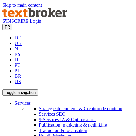
Skip to main content
S'INSCRIRE
Login
FR
DE
UK
NL
ES
IT
PT
PL
BR
US
Toggle navigation
Services
Stratégie de contenu & Création de contenu
Services SEO
✨Services IA & Optimisation
Publication, marketing & netlinking
Traduction & localisation
Reddit Marketing