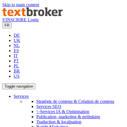
Skip to main content
S'INSCRIRE
Login
FR
DE
UK
NL
ES
IT
PT
PL
BR
US
Toggle navigation
Services
Stratégie de contenu & Création de contenu
Services SEO
✨Services IA & Optimisation
Publication, marketing & netlinking
Traduction & localisation
Reddit Marketing