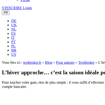
S'INSCRIRE
Login
FR
DE
UK
NL
ES
IT
PT
PL
BR
US
Vous êtes ici :
textbroker.fr
»
Blog
»
Pour auteurs
»
Textbroker
»
L’hi
L’hiver approche… c’est la saison idéale p
Pour toucher votre gain, rien de plus simple : il vous suffit d’effect
compte bancaire.