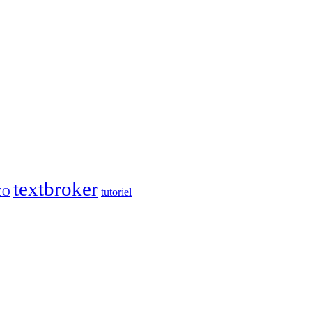
textbroker
EO
tutoriel