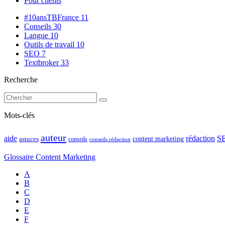
Pour clients
#10ansTBFrance
11
Conseils
30
Langue
10
Outils de travail
10
SEO
7
Textbroker
33
Recherche
Mots-clés
auteur
rédaction
S
aide
content marketing
astuces
conseils
conseils rédaction
Glossaire Content Marketing
A
B
C
D
E
F