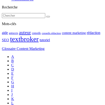
Recherche
Mots-clés
auteur
rédaction
aide
content marketing
astuces
conseils
conseils rédaction
textbroker
SEO
tutoriel
Glossaire Content Marketing
A
B
C
D
E
F
G
H
I
J
K
L