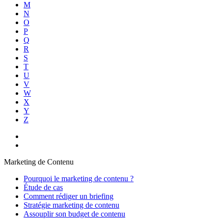
M
N
O
P
Q
R
S
T
U
V
W
X
Y
Z
Marketing de Contenu
Pourquoi le marketing de contenu ?
Étude de cas
Comment rédiger un briefing
Stratégie marketing de contenu
Assouplir son budget de contenu