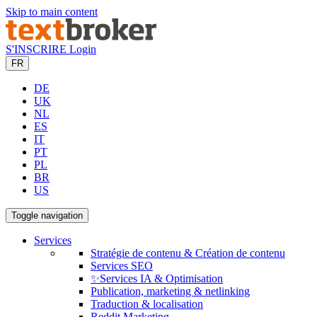
Skip to main content
S'INSCRIRE
Login
FR
DE
UK
NL
ES
IT
PT
PL
BR
US
Toggle navigation
Services
Stratégie de contenu & Création de contenu
Services SEO
✨Services IA & Optimisation
Publication, marketing & netlinking
Traduction & localisation
Reddit Marketing