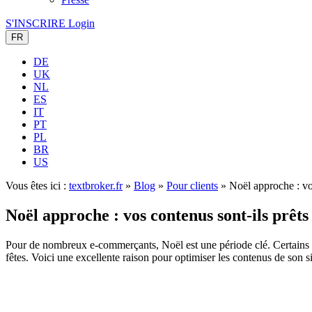
S'INSCRIRE
Login
FR
DE
UK
NL
ES
IT
PT
PL
BR
US
Vous êtes ici :
textbroker.fr
»
Blog
»
Pour clients
»
Noël approche : vos
Noël approche : vos contenus sont-ils prêts
Pour de nombreux e-commerçants, Noël est une période clé. Certains réa
fêtes. Voici une excellente raison pour optimiser les contenus de son si