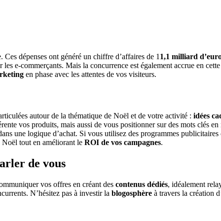
e. Ces dépenses ont généré un chiffre d’affaires de 1
1,1 milliard d’eur
our les e-commerçants. Mais la concurrence est également accrue en cette 
arketing
en phase avec les attentes de vos visiteurs.
 articulées autour de la thématique de Noël et de votre activité :
idées c
ente vos produits, mais aussi de vous positionner sur des mots clés en 
 dans une logique d’achat. Si vous utilisez des programmes publicitaires
 Noël tout en améliorant le
ROI de vos campagnes
.
parler de vous
communiquer vos offres en créant des
contenus dédiés
, idéalement rela
urrents. N’hésitez pas à investir la
blogosphère
à travers la création d