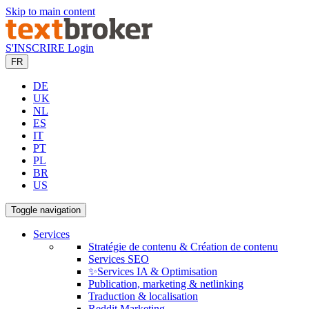
Skip to main content
S'INSCRIRE
Login
FR
DE
UK
NL
ES
IT
PT
PL
BR
US
Toggle navigation
Services
Stratégie de contenu & Création de contenu
Services SEO
✨Services IA & Optimisation
Publication, marketing & netlinking
Traduction & localisation
Reddit Marketing