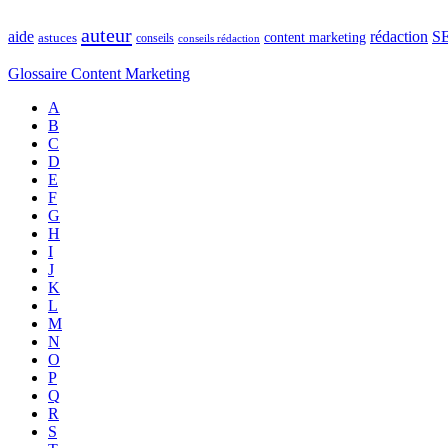
auteur
rédaction
S
aide
content marketing
astuces
conseils
conseils rédaction
Glossaire Content Marketing
A
B
C
D
E
F
G
H
I
J
K
L
M
N
O
P
Q
R
S