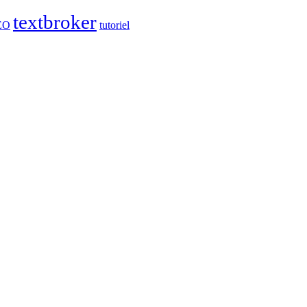
textbroker
EO
tutoriel