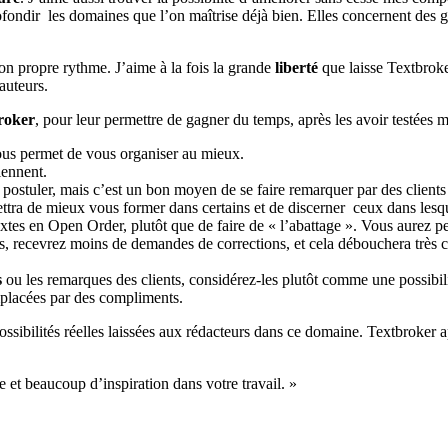
fondir les domaines que l’on maîtrise déjà bien. Elles concernent des gen
on propre rythme. J’aime à la fois la grande
liberté
que laisse Textbroker
auteurs.
broker
, pour leur permettre de gagner du temps, après les avoir testées 
vous permet de vous organiser au mieux.
iennent.
 postuler, mais c’est un bon moyen de se faire remarquer par des clients
ttra de mieux vous former dans certains et de discerner ceux dans lesque
es en Open Order, plutôt que de faire de « l’abattage ». Vous aurez peu
s, recevrez moins de demandes de corrections, et cela débouchera très ce
s
ou les remarques des clients, considérez-les plutôt comme une possibil
mplacées par des compliments.
possibilités réelles laissées aux rédacteurs dans ce domaine. Textbroker 
e et beaucoup d’inspiration dans votre travail. »