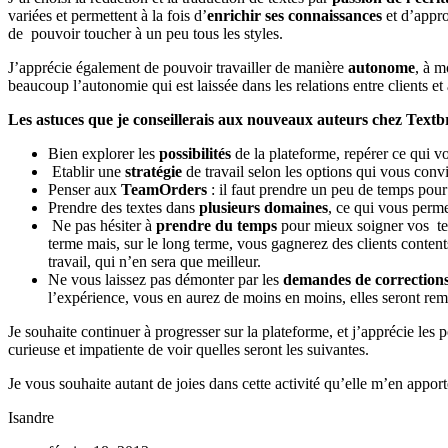
variées et permettent à la fois d’
enrichir ses connaissances
et d’appro
de pouvoir toucher à un peu tous les styles.
J’apprécie également de pouvoir travailler de manière
autonome
, à m
beaucoup l’autonomie qui est laissée dans les relations entre clients et 
Les astuces que je conseillerais aux nouveaux auteurs chez Text
Bien explorer les
possibilités
de la plateforme, repérer ce qui 
Etablir une
stratégie
de travail selon les options qui vous conv
Penser aux
TeamOrders
: il faut prendre un peu de temps pour
Prendre des textes dans
plusieurs domaines
, ce qui vous perme
Ne pas hésiter à
prendre du temps
pour mieux soigner vos text
terme mais, sur le long terme, vous gagnerez des clients content
travail, qui n’en sera que meilleur.
Ne vous laissez pas démonter par les
demandes de correction
l’expérience, vous en aurez de moins en moins, elles seront re
Je souhaite continuer à progresser sur la plateforme, et j’apprécie les 
curieuse et impatiente de voir quelles seront les suivantes.
Je vous souhaite autant de joies dans cette activité qu’elle m’en apport
Isandre