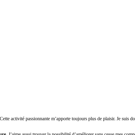
Cette activité passionnante m’apporte toujours plus de plaisir. Je suis 
ture
. J’aime aussi trouver la possibilité d’améliorer sans cesse mes co