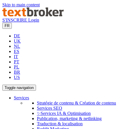
Skip to main content
S'INSCRIRE
Login
FR
DE
UK
NL
ES
IT
PT
PL
BR
US
Toggle navigation
Services
Stratégie de contenu & Création de contenu
Services SEO
✨Services IA & Optimisation
Publication, marketing & netlinking
Traduction & localisation
Reddit Marketing