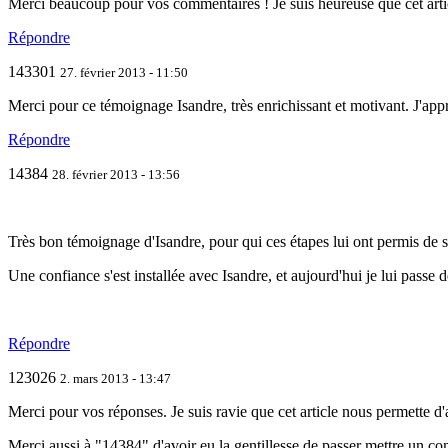
Merci beaucoup pour vos commentaires ! Je suis heureuse que cet articl
Répondre
143301
27. février 2013 - 11:50
Merci pour ce témoignage Isandre, très enrichissant et motivant. J'appré
Répondre
14384
28. février 2013 - 13:56
Très bon témoignage d'Isandre, pour qui ces étapes lui ont permis de
Une confiance s'est installée avec Isandre, et aujourd'hui je lui passe
Répondre
123026
2. mars 2013 - 13:47
Merci pour vos réponses. Je suis ravie que cet article nous permette d
Merci aussi à "14384" d'avoir eu la gentillesse de passer mettre un c