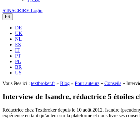
S'INSCRIRE
Login
FR
DE
UK
NL
ES
IT
PT
PL
BR
US
Vous êtes ici :
textbroker.fr
»
Blog
»
Pour auteurs
»
Conseils
»
Intervi
Interview de Isandre, rédactrice 5 étoiles
Rédactrice chez Textbroker depuis le 10 août 2012, Isandre (pseudonyme 
expérience en tant qu’auteur sur la plateforme et nous livre ses conseil