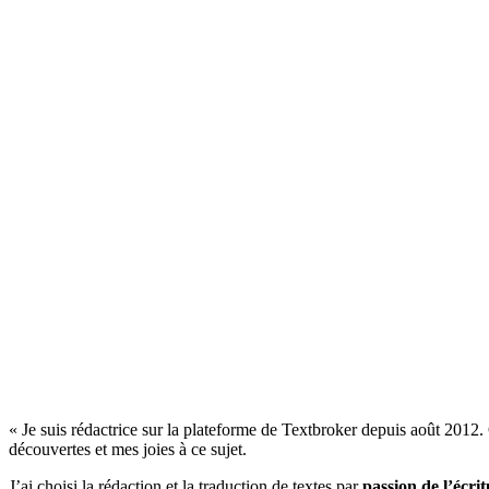
« Je suis rédactrice sur la plateforme de Textbroker depuis août 2012. 
découvertes et mes joies à ce sujet.
J’ai choisi la rédaction et la traduction de textes par
passion de l’écri