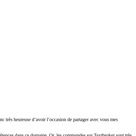
donc très heureuse d’avoir l’occasion de partager avec vous mes
mpétences dans ce domaine. Or, les commandes sur Textbroker sont très