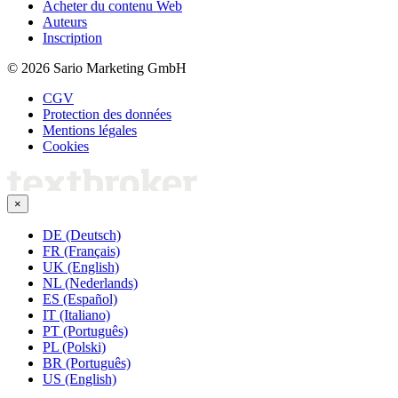
Acheter du contenu Web
Auteurs
Inscription
© 2026 Sario Marketing GmbH
CGV
Protection des données
Mentions légales
Cookies
×
DE (Deutsch)
FR (Français)
UK (English)
NL (Nederlands)
ES (Español)
IT (Italiano)
PT (Português)
PL (Polski)
BR (Português)
US (English)