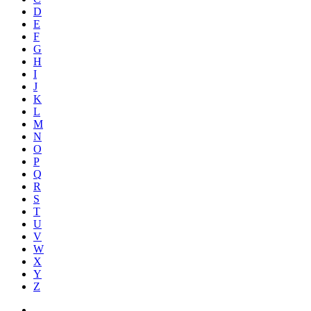
D
E
F
G
H
I
J
K
L
M
N
O
P
Q
R
S
T
U
V
W
X
Y
Z