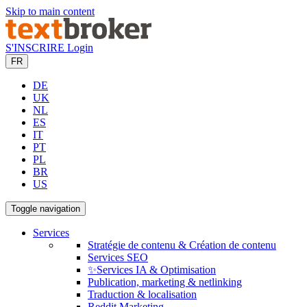
Skip to main content
S'INSCRIRE
Login
FR
DE
UK
NL
ES
IT
PT
PL
BR
US
Toggle navigation
Services
Stratégie de contenu & Création de contenu
Services SEO
✨Services IA & Optimisation
Publication, marketing & netlinking
Traduction & localisation
Reddit Marketing