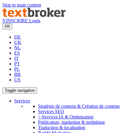
Skip to main content
S'INSCRIRE
Login
FR
DE
UK
NL
ES
IT
PT
PL
BR
US
Toggle navigation
Services
Stratégie de contenu & Création de contenu
Services SEO
✨Services IA & Optimisation
Publication, marketing & netlinking
Traduction & localisation
Reddit Marketing