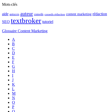
Mots-clés
auteur
rédaction
aide
content marketing
astuces
conseils
conseils rédaction
textbroker
SEO
tutoriel
Glossaire Content Marketing
A
B
C
D
E
F
G
H
I
J
K
L
M
N
O
P
Q