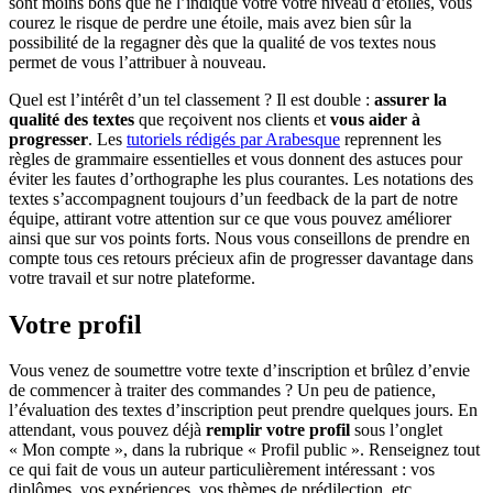
sont moins bons que ne l’indique votre votre niveau d’étoiles, vous
courez le risque de perdre une étoile, mais avez bien sûr la
possibilité de la regagner dès que la qualité de vos textes nous
permet de vous l’attribuer à nouveau.
Quel est l’intérêt d’un tel classement ? Il est double :
assurer la
qualité des textes
que reçoivent nos clients et
vous aider à
progresser
. Les
tutoriels rédigés par Arabesque
reprennent les
règles de grammaire essentielles et vous donnent des astuces pour
éviter les fautes d’orthographe les plus courantes. Les notations des
textes s’accompagnent toujours d’un feedback de la part de notre
équipe, attirant votre attention sur ce que vous pouvez améliorer
ainsi que sur vos points forts. Nous vous conseillons de prendre en
compte tous ces retours précieux afin de progresser davantage dans
votre travail et sur notre plateforme.
Votre profil
Vous venez de soumettre votre texte d’inscription et brûlez d’envie
de commencer à traiter des commandes ? Un peu de patience,
l’évaluation des textes d’inscription peut prendre quelques jours. En
attendant, vous pouvez déjà
remplir votre profil
sous l’onglet
« Mon compte », dans la rubrique « Profil public ». Renseignez tout
ce qui fait de vous un auteur particulièrement intéressant : vos
diplômes, vos expériences, vos thèmes de prédilection, etc.