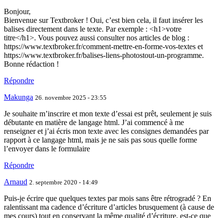
Bonjour,
Bienvenue sur Textbroker ! Oui, c’est bien cela, il faut insérer les
balises directement dans le texte. Par exemple : <h1>votre
titre</h1>. Vous pouvez aussi consulter nos articles de blog :
https://www.textbroker.fr/comment-mettre-en-forme-vos-textes et
https://www.textbroker.fr/balises-liens-photostout-un-programme.
Bonne rédaction !
Répondre
Makunga
26. novembre 2025 - 23:55
Je souhaite m’inscrire et mon texte d’essai est prêt, seulement je suis
débutante en matière de langage html. J’ai commencé à me
renseigner et j’ai écris mon texte avec les consignes demandées par
rapport à ce langage html, mais je ne sais pas sous quelle forme
l’envoyer dans le formulaire
Répondre
Arnaud
2. septembre 2020 - 14:49
Puis-je écrire que quelques textes par mois sans être rétrogradé ? En
ralentissant ma cadence d’écriture d’articles brusquement (à cause de
mes cours) tout en conservant la même qualité d’écriture, est-ce que