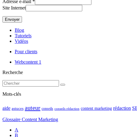
Adresse e-mail
*
Site Internet
Blog
Tutoriels
Vidéos
Pour clients
Webcontent
1
Recherche
Mots-clés
auteur
rédaction
S
aide
content marketing
astuces
conseils
conseils rédaction
Glossaire Content Marketing
A
B