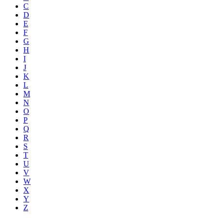
C
D
E
F
G
H
I
J
K
L
M
N
O
P
Q
R
S
T
U
V
W
X
Y
Z