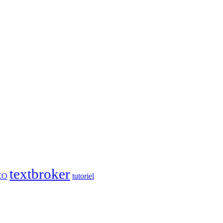
textbroker
EO
tutoriel