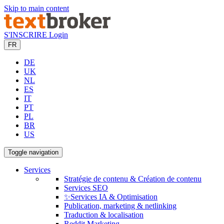
Skip to main content
S'INSCRIRE
Login
FR
DE
UK
NL
ES
IT
PT
PL
BR
US
Toggle navigation
Services
Stratégie de contenu & Création de contenu
Services SEO
✨Services IA & Optimisation
Publication, marketing & netlinking
Traduction & localisation
Reddit Marketing