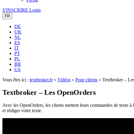
S'INSCRIRE
Login
FR
DE
UK
NL
ES
IT
PT
PL
BR
US
Vous êtes ici :
textbroker.fr
»
Vidéos
»
Pour clients
»
Textbroker – Le
Textbroker – Les OpenOrders
Avec les OpenOrders, les clients mettent leurs commandes de texte à l
et rédiger votre texte.