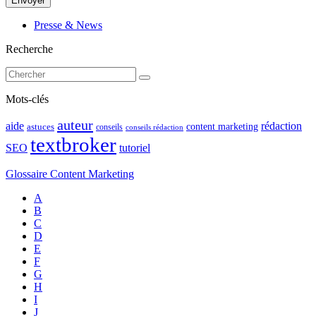
Presse & News
Recherche
Mots-clés
auteur
rédaction
aide
content marketing
astuces
conseils
conseils rédaction
textbroker
SEO
tutoriel
Glossaire Content Marketing
A
B
C
D
E
F
G
H
I
J