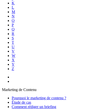
K
L
M
N
O
P
Q
R
S
T
U
V
W
X
Y
Z
Marketing de Contenu
Pourquoi le marketing de contenu ?
Étude de cas
Comment rédiger un briefing