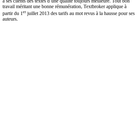
à ses clients des textes d’une qualité toujours meilleure. Tout bon
travail méritant une bonne rémunération, Textbroker applique à
er
partir du 1
juillet 2013 des tarifs au mot revus à la hausse pour ses
auteurs.