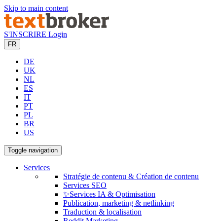
Skip to main content
S'INSCRIRE
Login
FR
DE
UK
NL
ES
IT
PT
PL
BR
US
Toggle navigation
Services
Stratégie de contenu & Création de contenu
Services SEO
✨Services IA & Optimisation
Publication, marketing & netlinking
Traduction & localisation
Reddit Marketing