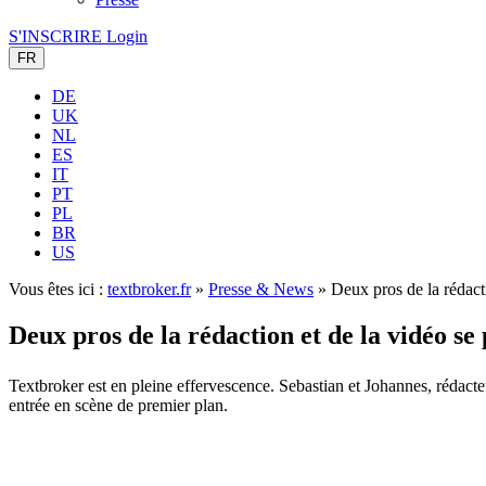
S'INSCRIRE
Login
FR
DE
UK
NL
ES
IT
PT
PL
BR
US
Vous êtes ici :
textbroker.fr
»
Presse & News
»
Deux pros de la rédacti
Deux pros de la rédaction et de la vidéo se
Textbroker est en pleine effervescence. Sebastian et Johannes, rédacte
entrée en scène de premier plan.