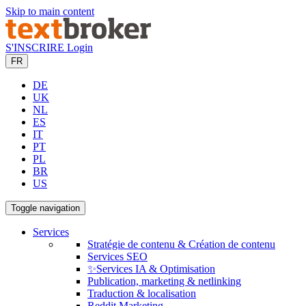
Skip to main content
S'INSCRIRE
Login
FR
DE
UK
NL
ES
IT
PT
PL
BR
US
Toggle navigation
Services
Stratégie de contenu & Création de contenu
Services SEO
✨Services IA & Optimisation
Publication, marketing & netlinking
Traduction & localisation
Reddit Marketing