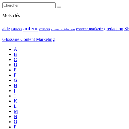
Mots-clés
auteur
rédaction
S
aide
content marketing
astuces
conseils
conseils rédaction
Glossaire Content Marketing
A
B
C
D
E
F
G
H
I
J
K
L
M
N
O
P