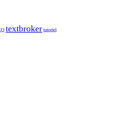
textbroker
EO
tutoriel