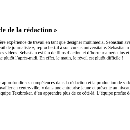
e de la rédaction »
 expérience de travail en tant que designer multimedia, Sebastian avai
vail de journaliste », reproche-t-il à son cursus universitaire. Sebastian a
ages vidéos. Sebastian est fan de films d’action et d’horreur américains 
lutôt l’après-midi. En effet, le matin, le réveil est plutôt difficile !
r approfondir ses compétences dans la rédaction et la production de vi
availler en centre-ville, « dans une entreprise jeune et présente au nive
l’équipe Textbroker, d’en apprendre plus de ce côté-là. L’équipe profite