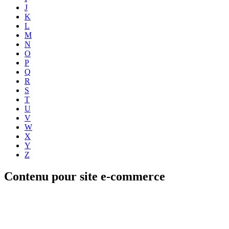
J
K
L
M
N
O
P
Q
R
S
T
U
V
W
X
Y
Z
Contenu pour site e-commerce