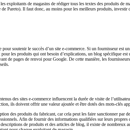
es exploitants de magasins de rédiger tous les textes des produits de ma
 de Pareto). Il faut donc, au moins pour les meilleurs produits, investir d
le pour soutenir le succès d’un site e-commerce. Si un fournisseur est 
ut pour les produits qui ont besoin d’explications, un blog spécifique es
servant de pages de renvoi pour Google. De cette manière, les fournisseu
seils.
ntenus des sites e-commerce influencent la durée de visite de l’utilisateu
tion, ils doivent offrir une valeur ajoutée et être dotés des mots-clés ap
tion des produits du fabricant, car cela peut les faire sanctionner par d
ssionnels. Afin de fournir des informations qualifiées sur leurs propres 
 descriptions de produits et des articles de blog, il existe de nombreu
ortant pour chaque exploitant de magasin.