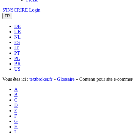
S'INSCRIRE
Login
FR
DE
UK
NL
ES
IT
PT
PL
BR
US
Vous êtes ici :
textbroker.fr
»
Glossaire
»
Contenu pour site e-commer
A
B
C
D
E
F
G
H
I