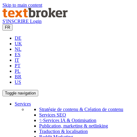
Skip to main content
S'INSCRIRE
Login
FR
DE
UK
NL
ES
IT
PT
PL
BR
US
Toggle navigation
Services
Stratégie de contenu & Création de contenu
Services SEO
✨Services IA & Optimisation
Publication, marketing & netlinking
Traduction & localisation
Reddit Marketing